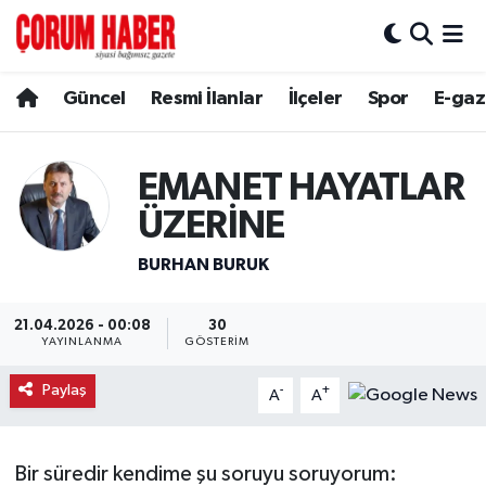
Güncel
Nöbetçi Eczaneler
Güncel
Resmi İlanlar
İlçeler
Spor
E-gaz
Spor
Hava Durumu
EMANET HAYATLAR
Resmi İlanlar
Çorum Namaz Vakitleri
ÜZERİNE
Alaca
Trafik Durumu
BURHAN BURUK
Bayat
Süper Lig Puan Durumu ve Fikstür
21.04.2026 - 00:08
30
YAYINLANMA
GÖSTERIM
Boğazkale
Tüm Manşetler
Paylaş
-
+
A
A
Dodurga
Son Dakika Haberleri
İskilip
Haber Arşivi
Bir süredir kendime şu soruyu soruyorum: