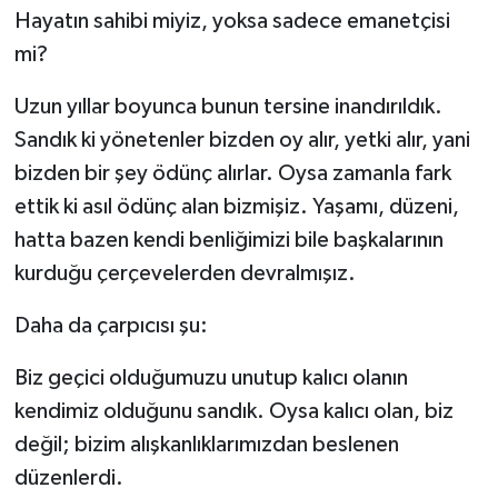
Hayatın sahibi miyiz, yoksa sadece emanetçisi
Kargı
mi?
Laçin
Uzun yıllar boyunca bunun tersine inandırıldık.
Sandık ki yönetenler bizden oy alır, yetki alır, yani
Mecitözü
bizden bir şey ödünç alırlar. Oysa zamanla fark
ettik ki asıl ödünç alan bizmişiz. Yaşamı, düzeni,
Oğuzlar
hatta bazen kendi benliğimizi bile başkalarının
Ortaköy
kurduğu çerçevelerden devralmışız.
Osmancık
Daha da çarpıcısı şu:
Biz geçici olduğumuzu unutup kalıcı olanın
Sungurlu
kendimiz olduğunu sandık. Oysa kalıcı olan, biz
Uğurludağ
değil; bizim alışkanlıklarımızdan beslenen
düzenlerdi.
Sağlık