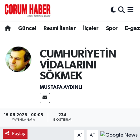
Güncel
Nöbetçi Eczaneler
Güncel
Resmi İlanlar
İlçeler
Spor
E-gaz
Spor
Hava Durumu
CUMHURİYETİN
Resmi İlanlar
Çorum Namaz Vakitleri
VİDALARINI
Alaca
Trafik Durumu
SÖKMEK
MUSTAFA AYDINLI
Bayat
Süper Lig Puan Durumu ve Fikstür
Boğazkale
Tüm Manşetler
15.06.2026 - 00:05
234
Dodurga
Son Dakika Haberleri
YAYINLANMA
GÖSTERIM
Paylaş
-
+
İskilip
Haber Arşivi
A
A