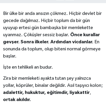
Kargı
Bir ülke bir anda ansızın çökmez. Hiçbir devlet bir
gecede dağılmaz. Hiçbir toplum da bir gün
Laçin
uyuyup ertesi gün bambaşka bir memlekette
Mecitözü
uyanmaz. Çöküşler sessiz başlar.
Önce kurallar
gevşer. Sonra ilkeler. Ardından vicdanlar.
En
Oğuzlar
sonunda da toplum, olup biteni normal görmeye
başlar.
Ortaköy
İşte en tehlikeli an budur.
Osmancık
Zira bir memleketi ayakta tutan şey yalnızca
Sungurlu
yollar, köprüler, binalar değildir. Asıl taşıyıcı kolon;
adalettir, hukuktur, eğitimdir, liyakattir
,
Uğurludağ
ortak akıldır.
Sağlık