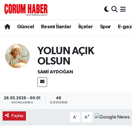
Güncel
Nöbetçi Eczaneler
Güncel
Resmi İlanlar
İlçeler
Spor
E-gaz
Spor
Hava Durumu
YOLUN AÇIK
Resmi İlanlar
Çorum Namaz Vakitleri
OLSUN
Alaca
Trafik Durumu
SAMI AYDOĞAN
Bayat
Süper Lig Puan Durumu ve Fikstür
Boğazkale
Tüm Manşetler
26.05.2026 - 00:01
46
YAYINLANMA
GÖSTERIM
Dodurga
Son Dakika Haberleri
Paylaş
-
+
A
A
İskilip
Haber Arşivi