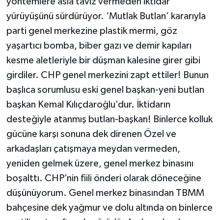
yöntemlere asla taviz vermeden iktidar
yürüyüşünü sürdürüyor. ‘Mutlak Butlan’ kararıyla
parti genel merkezine plastik mermi, göz
yaşartıcı bomba, biber gazı ve demir kapıları
kesme aletleriyle bir düşman kalesine girer gibi
girdiler. CHP genel merkezini zapt ettiler! Bunun
başlıca sorumlusu eski genel başkan-yeni butlan
başkan Kemal Kılıçdaroğlu’dur. İktidarın
desteğiyle atanmış butlan-başkan! Binlerce kolluk
gücüne karşı sonuna dek direnen Özel ve
arkadaşları çatışmaya meydan vermeden,
yeniden gelmek üzere, genel merkez binasını
boşalttı. CHP’nin fiili önderi olarak döneceğine
düşünüyorum. Genel merkez binasından TBMM
bahçesine dek yağmur ve dolu altında on binlerce