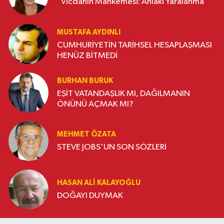
"Vicdanın Mahkemesi: Ahlaki Yaralanma"
MUSTAFA AYDINLI
CUMHURİYETİN TARİHSEL HESAPLAŞMASI
HENÜZ BİTMEDİ
BURHAN BURUK
EŞİT VATANDAŞLIK MI, DAĞILMANIN
ÖNÜNÜ AÇMAK MI?
MEHMET ÖZATA
STEVE JOBS'UN SON SÖZLERİ
HASAN ALI KALAYOĞLU
DOĞAYI DUYMAK