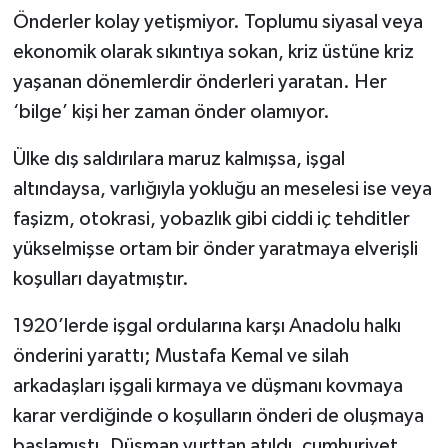
Önderler kolay yetişmiyor. Toplumu siyasal veya
Kargı
ekonomik olarak sıkıntıya sokan, kriz üstüne kriz
yaşanan dönemlerdir önderleri yaratan. Her
Laçin
‘bilge’ kişi her zaman önder olamıyor.
Mecitözü
Ülke dış saldırılara maruz kalmışsa, işgal
altındaysa, varlığıyla yokluğu an meselesi ise veya
Oğuzlar
faşizm, otokrasi, yobazlık gibi ciddi iç tehditler
Ortaköy
yükselmişse ortam bir önder yaratmaya elverişli
koşulları dayatmıştır.
Osmancık
1920’lerde işgal ordularına karşı Anadolu halkı
Sungurlu
önderini yarattı; Mustafa Kemal ve silah
arkadaşları işgali kırmaya ve düşmanı kovmaya
Uğurludağ
karar verdiğinde o koşulların önderi de oluşmaya
Sağlık
başlamıştı. Düşman yurttan atıldı, cumhuriyet