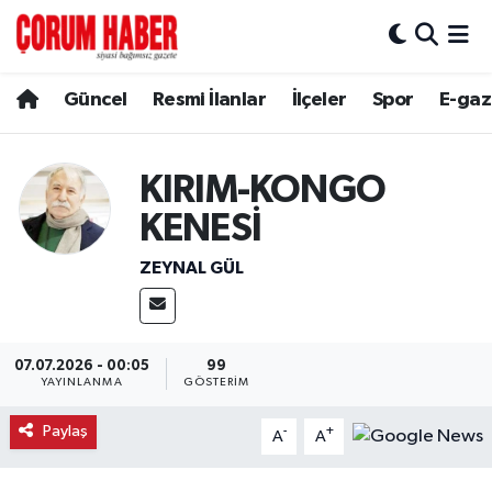
Güncel
Nöbetçi Eczaneler
Güncel
Resmi İlanlar
İlçeler
Spor
E-gaz
Spor
Hava Durumu
KIRIM-KONGO
Resmi İlanlar
Çorum Namaz Vakitleri
KENESİ
Alaca
Trafik Durumu
ZEYNAL GÜL
Bayat
Süper Lig Puan Durumu ve Fikstür
Boğazkale
Tüm Manşetler
07.07.2026 - 00:05
99
YAYINLANMA
GÖSTERIM
Dodurga
Son Dakika Haberleri
Paylaş
-
+
A
A
İskilip
Haber Arşivi