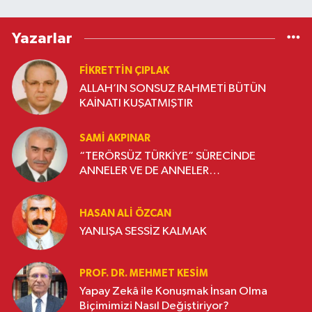
Yazarlar
FIKRETTIN ÇIPLAK
ALLAH’IN SONSUZ RAHMETİ BÜTÜN
KAİNATI KUŞATMIŞTIR
SAMI AKPINAR
“TERÖRSÜZ TÜRKİYE” SÜRECİNDE
ANNELER VE DE ANNELER…
HASAN ALI ÖZCAN
YANLIŞA SESSİZ KALMAK
PROF. DR. MEHMET KESIM
Yapay Zekâ ile Konuşmak İnsan Olma
Biçimimizi Nasıl Değiştiriyor?