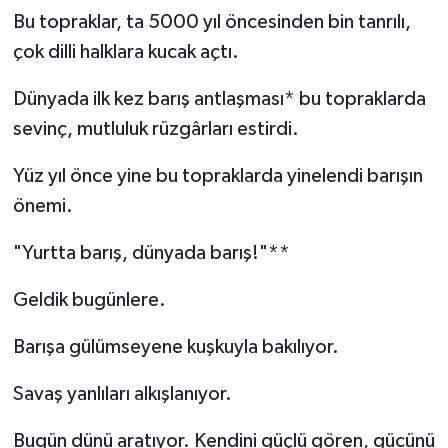
Bu topraklar, ta 5000 yıl öncesinden bin tanrılı,
Kargı
çok dilli halklara kucak açtı.
Laçin
Dünyada ilk kez barış antlaşması* bu topraklarda
sevinç, mutluluk rüzgârları estirdi.
Mecitözü
Yüz yıl önce yine bu topraklarda yinelendi barışın
Oğuzlar
önemi.
Ortaköy
"Yurtta barış, dünyada barış!"**
Osmancık
Geldik bugünlere.
Sungurlu
Barışa gülümseyene kuşkuyla bakılıyor.
Uğurludağ
Savaş yanlıları alkışlanıyor.
Bugün dünü aratıyor. Kendini güçlü gören, gücünü
Sağlık