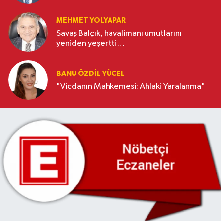
MEHMET YOLYAPAR
Savaş Balçık, havalimanı umutlarını
yeniden yeşertti…
BANU ÖZDİL YÜCEL
"Vicdanın Mahkemesi: Ahlaki Yaralanma"