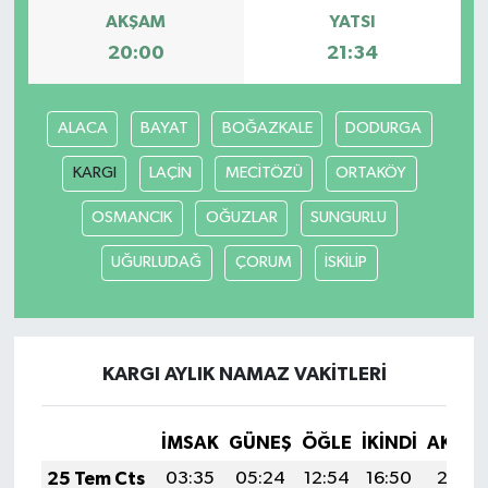
AKŞAM
YATSI
20:00
21:34
ALACA
BAYAT
BOĞAZKALE
DODURGA
KARGI
LAÇİN
MECİTÖZÜ
ORTAKÖY
OSMANCIK
OĞUZLAR
SUNGURLU
UĞURLUDAĞ
ÇORUM
İSKİLİP
KARGI AYLIK NAMAZ VAKITLERI
İMSAK
GÜNEŞ
ÖĞLE
İKINDI
AKŞA
25 Tem Cts
03:35
05:24
12:54
16:50
20:13