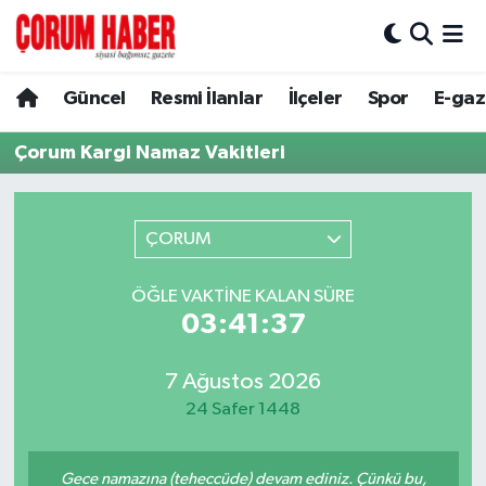
Güncel
Nöbetçi Eczaneler
Güncel
Resmi İlanlar
İlçeler
Spor
E-gaz
Spor
Hava Durumu
Çorum Kargi Namaz Vakitleri
Resmi İlanlar
Çorum Namaz Vakitleri
ÇORUM
Alaca
Trafik Durumu
ÖĞLE VAKTINE KALAN SÜRE
Bayat
Süper Lig Puan Durumu ve Fikstür
03:41:37
Boğazkale
Tüm Manşetler
7 Ağustos 2026
24 Safer 1448
Dodurga
Son Dakika Haberleri
İskilip
Haber Arşivi
Gece namazına (teheccüde) devam ediniz. Çünkü bu,