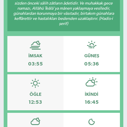
sizden önceki sâlih zâtların âdetidir. Ve muhakkak gece
namazı, Allâhü Teâlâ'ya mânen yaklaşmaya vesîledir,
Kargı
günahlardan korunmaya bir vâsıtadır, birtakım günahlara
keffârettir ve hastalıkları bedenden uzaklaştırır. (Hadis-i
şerif)
Laçin
Mecitözü
Oğuzlar
İMSAK
GÜNEŞ
03:55
05:36
Ortaköy
Osmancık
ÖĞLE
İKINDI
Sungurlu
12:53
16:45
Uğurludağ
Sağlık