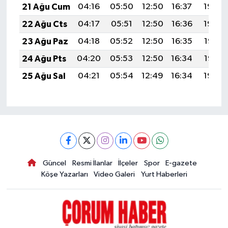
21 Ağu Cum
04:16
05:50
12:50
16:37
19:40
22 Ağu Cts
04:17
05:51
12:50
16:36
19:39
23 Ağu Paz
04:18
05:52
12:50
16:35
19:37
24 Ağu Pts
04:20
05:53
12:50
16:34
19:36
25 Ağu Sal
04:21
05:54
12:49
16:34
19:34
Güncel
Resmi İlanlar
İlçeler
Spor
E-gazete
Köşe Yazarları
Video Galeri
Yurt Haberleri