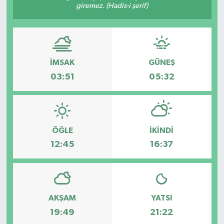
giremez. (Hadis-i şerif)
Kargı
Laçin
İMSAK
GÜNEŞ
Mecitözü
03:51
05:32
Oğuzlar
Ortaköy
ÖĞLE
İKINDI
12:45
16:37
Osmancık
Sungurlu
Uğurludağ
AKŞAM
YATSI
19:49
21:22
Sağlık