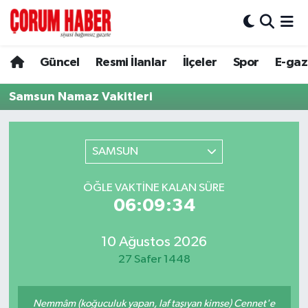
Güncel
Nöbetçi Eczaneler
Güncel
Resmi İlanlar
İlçeler
Spor
E-gaz
Spor
Hava Durumu
Samsun Namaz Vakitleri
Resmi İlanlar
Çorum Namaz Vakitleri
SAMSUN
Alaca
Trafik Durumu
ÖĞLE VAKTINE KALAN SÜRE
Bayat
Süper Lig Puan Durumu ve Fikstür
06:09:34
Boğazkale
Tüm Manşetler
10 Ağustos 2026
27 Safer 1448
Dodurga
Son Dakika Haberleri
İskilip
Haber Arşivi
Nemmâm (koğuculuk yapan, laf taşıyan kimse) Cennet'e