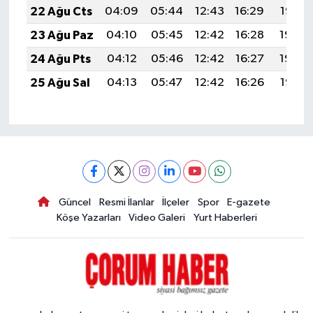
22 Ağu Cts
04:09
05:44
12:43
16:29
19:32
23 Ağu Paz
04:10
05:45
12:42
16:28
19:30
24 Ağu Pts
04:12
05:46
12:42
16:27
19:29
25 Ağu Sal
04:13
05:47
12:42
16:26
19:27
Güncel
Resmi İlanlar
İlçeler
Spor
E-gazete
Köşe Yazarları
Video Galeri
Yurt Haberleri