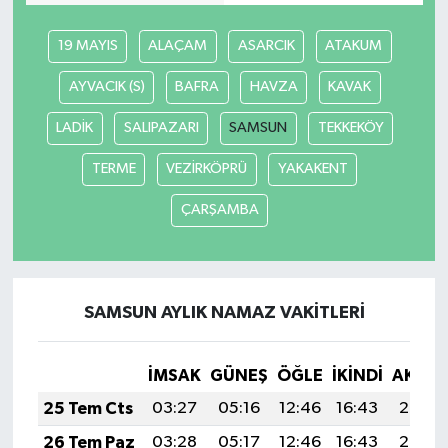
19 MAYIS
ALAÇAM
ASARCIK
ATAKUM
AYVACIK (S)
BAFRA
HAVZA
KAVAK
LADİK
SALIPAZARI
SAMSUN
TEKKEKÖY
TERME
VEZİRKÖPRÜ
YAKAKENT
ÇARŞAMBA
SAMSUN AYLIK NAMAZ VAKITLERI
İMSAK
GÜNEŞ
ÖĞLE
İKINDI
AKŞA
25 Tem Cts
03:27
05:16
12:46
16:43
20:07
26 Tem Paz
03:28
05:17
12:46
16:43
20:06