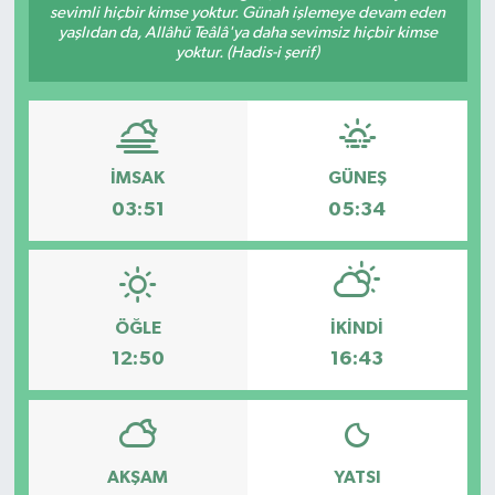
sevimli hiçbir kimse yoktur. Günah işlemeye devam eden
yaşlıdan da, Allâhü Teâlâ'ya daha sevimsiz hiçbir kimse
Kargı
yoktur. (Hadis-i şerif)
Laçin
Mecitözü
İMSAK
GÜNEŞ
Oğuzlar
03:51
05:34
Ortaköy
Osmancık
ÖĞLE
İKINDI
12:50
16:43
Sungurlu
Uğurludağ
AKŞAM
YATSI
Sağlık