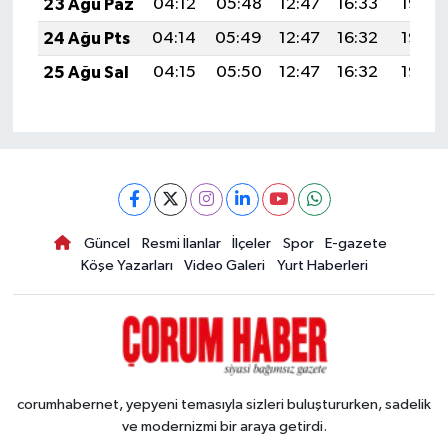
23 Ağu Paz
04:12
05:48
12:47
16:33
19:36
24 Ağu Pts
04:14
05:49
12:47
16:32
19:35
25 Ağu Sal
04:15
05:50
12:47
16:32
19:33
Güncel
Resmi İlanlar
İlçeler
Spor
E-gazete
Köşe Yazarları
Video Galeri
Yurt Haberleri
corumhabernet, yepyeni temasıyla sizleri buluştururken, sadelik
ve modernizmi bir araya getirdi.