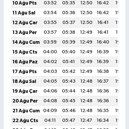
10 Ağu Pts
03:52
05:35
12:50
16:42
19:55
11 Ağu Sal
03:54
05:36
12:50
16:42
19:54
12 Ağu Çar
03:55
05:37
12:50
16:41
19:52
13 Ağu Per
03:57
05:38
12:49
16:41
19:51
14 Ağu Cum
03:59
05:39
12:49
16:40
19:50
15 Ağu Cts
04:00
05:40
12:49
16:39
19:48
16 Ağu Paz
04:02
05:41
12:49
16:39
19:47
17 Ağu Pts
04:03
05:42
12:49
16:38
19:45
18 Ağu Sal
04:05
05:43
12:48
16:37
19:44
19 Ağu Çar
04:06
05:44
12:48
16:36
19:42
20 Ağu Per
04:08
05:45
12:48
16:36
19:41
21 Ağu Cum
04:09
05:46
12:48
16:35
19:39
22 Ağu Cts
04:11
05:47
12:47
16:34
19:38