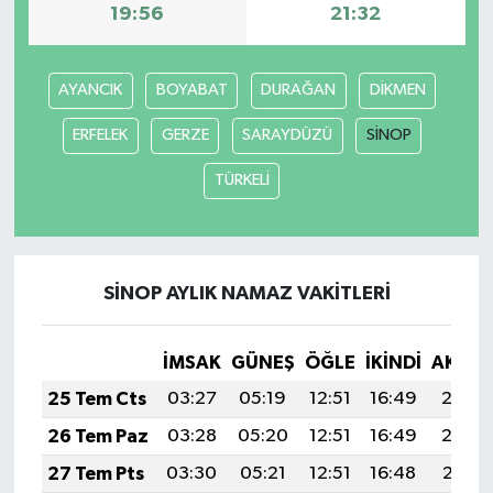
19:56
21:32
AYANCIK
BOYABAT
DURAĞAN
DİKMEN
ERFELEK
GERZE
SARAYDÜZÜ
SİNOP
TÜRKELİ
SİNOP AYLIK NAMAZ VAKITLERI
İMSAK
GÜNEŞ
ÖĞLE
İKINDI
AKŞA
25 Tem Cts
03:27
05:19
12:51
16:49
20:13
26 Tem Paz
03:28
05:20
12:51
16:49
20:12
27 Tem Pts
03:30
05:21
12:51
16:48
20:11