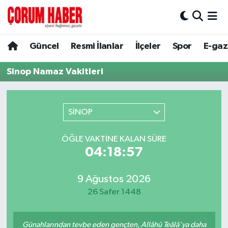
Güncel
Nöbetçi Eczaneler
Güncel
Resmi İlanlar
İlçeler
Spor
E-gaz
Spor
Hava Durumu
Sinop Namaz Vakitleri
Resmi İlanlar
Çorum Namaz Vakitleri
SİNOP
Alaca
Trafik Durumu
ÖĞLE VAKTINE KALAN SÜRE
Bayat
Süper Lig Puan Durumu ve Fikstür
04:18:57
Boğazkale
Tüm Manşetler
9 Ağustos 2026
26 Safer 1448
Dodurga
Son Dakika Haberleri
İskilip
Haber Arşivi
Günahlarından tevbe eden gençten, Allâhü Teâlâ'ya daha