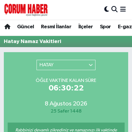
Güncel
Nöbetçi Eczaneler
Güncel
Resmi İlanlar
İlçeler
Spor
E-gaz
Spor
Hava Durumu
Hatay Namaz Vakitleri
Resmi İlanlar
Çorum Namaz Vakitleri
HATAY
Alaca
Trafik Durumu
ÖĞLE VAKTINE KALAN SÜRE
Bayat
Süper Lig Puan Durumu ve Fikstür
06:30:22
Boğazkale
Tüm Manşetler
8 Ağustos 2026
25 Safer 1448
Dodurga
Son Dakika Haberleri
İskilip
Haber Arşivi
Rabbinizi devamlı zikrediniz ve namazınızı ilk vaktinde