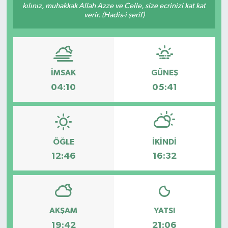
kılınız, muhakkak Allah Azze ve Celle, size ecrinizi kat kat
verir. (Hadis-i şerif)
Kargı
Laçin
Mecitözü
İMSAK
GÜNEŞ
04:10
05:41
Oğuzlar
Ortaköy
ÖĞLE
İKINDI
Osmancık
12:46
16:32
Sungurlu
Uğurludağ
AKŞAM
YATSI
19:42
21:06
Sağlık