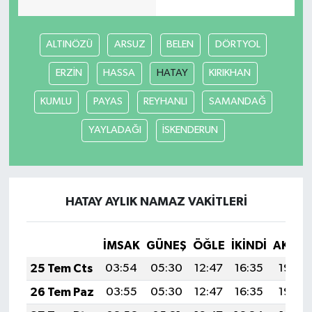
ALTINÖZÜ
ARSUZ
BELEN
DÖRTYOL
ERZİN
HASSA
HATAY
KIRIKHAN
KUMLU
PAYAS
REYHANLI
SAMANDAĞ
YAYLADAĞI
İSKENDERUN
HATAY AYLIK NAMAZ VAKITLERI
İMSAK
GÜNEŞ
ÖĞLE
İKINDI
AKŞA
25 Tem Cts
03:54
05:30
12:47
16:35
19:54
26 Tem Paz
03:55
05:30
12:47
16:35
19:54