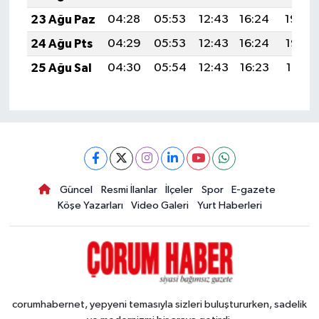
23 Ağu Paz
04:28
05:53
12:43
16:24
19:24
24 Ağu Pts
04:29
05:53
12:43
16:24
19:22
25 Ağu Sal
04:30
05:54
12:43
16:23
19:21
Güncel
Resmi İlanlar
İlçeler
Spor
E-gazete
Köşe Yazarları
Video Galeri
Yurt Haberleri
corumhabernet, yepyeni temasıyla sizleri buluştururken, sadelik