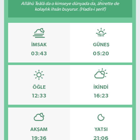
Allâhü Teâlâ da o kimseye dünyada da, âhirette de
kolaylık ihsân buyurur. (Hadis-i şerif)
Kargı
Laçin
Mecitözü
İMSAK
GÜNEŞ
03:43
05:20
Oğuzlar
Ortaköy
ÖĞLE
İKINDI
Osmancık
12:33
16:23
Sungurlu
Uğurludağ
AKŞAM
YATSI
19:36
21:06
Sağlık