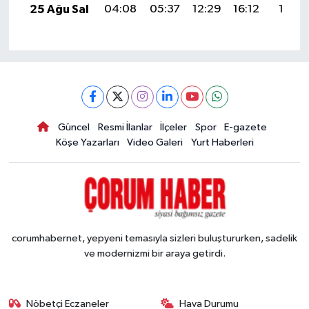
25 Ağu Sal
04:08
05:37
12:29
16:12
19:11
Güncel
Resmi İlanlar
İlçeler
Spor
E-gazete
Köşe Yazarları
Video Galeri
Yurt Haberleri
corumhabernet, yepyeni temasıyla sizleri buluştururken, sadelik
ve modernizmi bir araya getirdi.
Nöbetçi Eczaneler
Hava Durumu