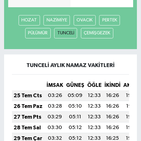
HOZAT
NAZİMİYE
OVACIK
PERTEK
PÜLÜMÜR
TUNCELİ
ÇEMİŞGEZEK
TUNCELİ AYLIK NAMAZ VAKITLERI
İMSAK
GÜNEŞ
ÖĞLE
İKINDI
AKŞA
25 Tem Cts
03:26
05:09
12:33
16:26
19:48
26 Tem Paz
03:28
05:10
12:33
16:26
19:47
27 Tem Pts
03:29
05:11
12:33
16:26
19:46
28 Tem Sal
03:30
05:12
12:33
16:26
19:45
29 Tem Çar
03:32
05:12
12:33
16:25
19:44