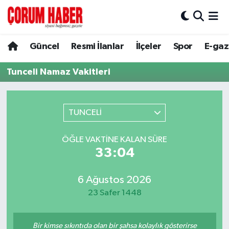
Güncel
Nöbetçi Eczaneler
Güncel
Resmi İlanlar
İlçeler
Spor
E-gaz
Spor
Hava Durumu
Tunceli Namaz Vakitleri
Resmi İlanlar
Çorum Namaz Vakitleri
TUNCELİ
Alaca
Trafik Durumu
ÖĞLE VAKTINE KALAN SÜRE
Bayat
Süper Lig Puan Durumu ve Fikstür
33:04
Boğazkale
Tüm Manşetler
6 Ağustos 2026
23 Safer 1448
Dodurga
Son Dakika Haberleri
İskilip
Haber Arşivi
Bir kimse sıkıntıda olan bir şahsa kolaylık gösterirse