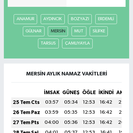
ANAMUR
AYDINCIK
BOZYAZI
ERDEMLİ
GÜLNAR
MERSİN
MUT
SİLİFKE
TARSUS
ÇAMLIYAYLA
MERSİN AYLIK NAMAZ VAKITLERI
İMSAK
GÜNEŞ
ÖĞLE
İKINDI
AKŞA
25 Tem Cts
03:57
05:34
12:53
16:42
20:02
26 Tem Paz
03:59
05:35
12:53
16:42
20:01
27 Tem Pts
04:00
05:36
12:53
16:42
20:00
28 Tem Sal
04:01
05:37
12:53
16:41
19:59