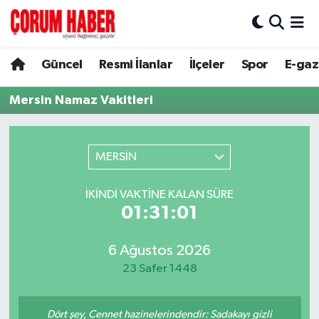
Güncel
Nöbetçi Eczaneler
Güncel
Resmi İlanlar
İlçeler
Spor
E-gaz
Spor
Hava Durumu
Mersin Namaz Vakitleri
Resmi İlanlar
Çorum Namaz Vakitleri
MERSİN
Alaca
Trafik Durumu
İKINDI VAKTINE KALAN SÜRE
Bayat
Süper Lig Puan Durumu ve Fikstür
01:31:01
Boğazkale
Tüm Manşetler
6 Ağustos 2026
23 Safer 1448
Dodurga
Son Dakika Haberleri
İskilip
Haber Arşivi
Dört şey, Cennet hazinelerindendir: Sadakayı gizli