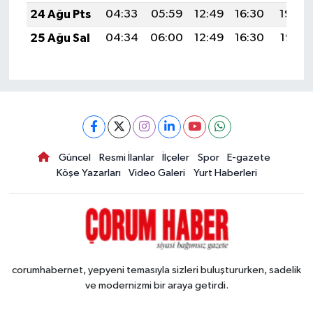
24 Ağu Pts
04:33
05:59
12:49
16:30
19:29
25 Ağu Sal
04:34
06:00
12:49
16:30
19:28
Güncel
Resmi İlanlar
İlçeler
Spor
E-gazete
Köşe Yazarları
Video Galeri
Yurt Haberleri
corumhabernet, yepyeni temasıyla sizleri buluştururken, sadelik
ve modernizmi bir araya getirdi.