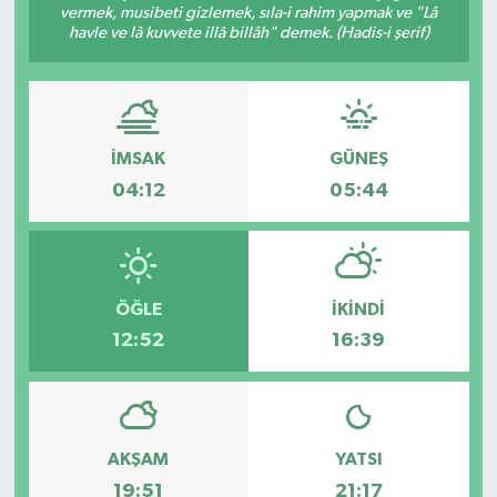
vermek, musibeti gizlemek, sıla-i rahim yapmak ve "Lâ
havle ve lâ kuvvete illâ billâh" demek. (Hadis-i şerif)
Kargı
Laçin
Mecitözü
İMSAK
GÜNEŞ
04:12
05:44
Oğuzlar
Ortaköy
ÖĞLE
İKINDI
Osmancık
12:52
16:39
Sungurlu
Uğurludağ
AKŞAM
YATSI
19:51
21:17
Sağlık