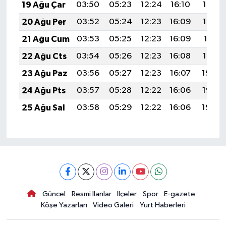
19 Ağu Çar
03:50
05:23
12:24
16:10
19:14
20 Ağu Per
03:52
05:24
12:23
16:09
19:13
21 Ağu Cum
03:53
05:25
12:23
16:09
19:11
22 Ağu Cts
03:54
05:26
12:23
16:08
19:10
23 Ağu Paz
03:56
05:27
12:23
16:07
19:08
24 Ağu Pts
03:57
05:28
12:22
16:06
19:07
25 Ağu Sal
03:58
05:29
12:22
16:06
19:05
Güncel
Resmi İlanlar
İlçeler
Spor
E-gazete
Köşe Yazarları
Video Galeri
Yurt Haberleri