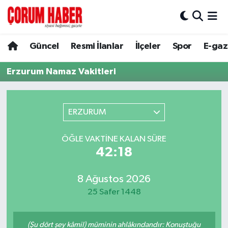
Güncel
Nöbetçi Eczaneler
Güncel
Resmi İlanlar
İlçeler
Spor
E-gaz
Spor
Hava Durumu
Erzurum Namaz Vakitleri
Resmi İlanlar
Çorum Namaz Vakitleri
ERZURUM
Alaca
Trafik Durumu
ÖĞLE VAKTINE KALAN SÜRE
Bayat
Süper Lig Puan Durumu ve Fikstür
42:18
Boğazkale
Tüm Manşetler
8 Ağustos 2026
25 Safer 1448
Dodurga
Son Dakika Haberleri
İskilip
Haber Arşivi
(Şu dört şey kâmil) müminin ahlâkındandır: Konuştuğu