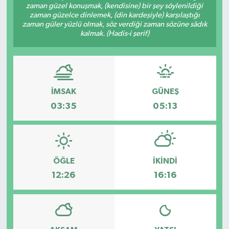
zaman güzel konuşmak, (kendisine) bir şey söylenildiği
zaman güzelce dinlemek, (din kardeşiyle) karşılaştığı
Kargı
zaman güler yüzlü olmak, söz verdiği zaman sözüne sâdık
kalmak. (Hadis-i şerif)
Laçin
Mecitözü
İMSAK
GÜNEŞ
Oğuzlar
03:35
05:13
Ortaköy
Osmancık
ÖĞLE
İKINDI
Sungurlu
12:26
16:16
Uğurludağ
Sağlık