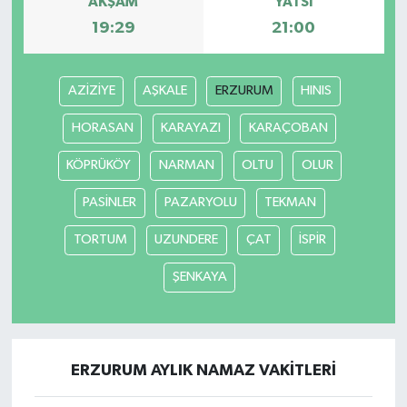
AKŞAM
YATSI
19:29
21:00
AZİZİYE
AŞKALE
ERZURUM
HINIS
HORASAN
KARAYAZI
KARAÇOBAN
KÖPRÜKÖY
NARMAN
OLTU
OLUR
PASİNLER
PAZARYOLU
TEKMAN
TORTUM
UZUNDERE
ÇAT
İSPİR
ŞENKAYA
ERZURUM AYLIK NAMAZ VAKITLERI