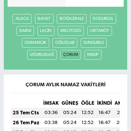
ALACA
BAYAT
BOĞAZKALE
DODURGA
KARGI
LAÇİN
MECİTÖZÜ
ORTAKÖY
OSMANCIK
OĞUZLAR
SUNGURLU
UĞURLUDAĞ
ÇORUM
İSKİLİP
ÇORUM AYLIK NAMAZ VAKITLERI
İMSAK
GÜNEŞ
ÖĞLE
İKINDI
AKŞA
25 Tem Cts
03:36
05:24
12:52
16:47
20:10
26 Tem Paz
03:38
05:24
12:52
16:47
20:09