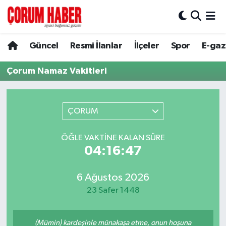
Güncel
Nöbetçi Eczaneler
Güncel
Resmi İlanlar
İlçeler
Spor
E-gaz
Spor
Hava Durumu
Çorum Namaz Vakitleri
Resmi İlanlar
Çorum Namaz Vakitleri
ÇORUM
Alaca
Trafik Durumu
ÖĞLE VAKTINE KALAN SÜRE
Bayat
Süper Lig Puan Durumu ve Fikstür
04:16:47
Boğazkale
Tüm Manşetler
6 Ağustos 2026
23 Safer 1448
Dodurga
Son Dakika Haberleri
İskilip
Haber Arşivi
(Mümin) kardeşinle münakaşa etme, onun hoşuna