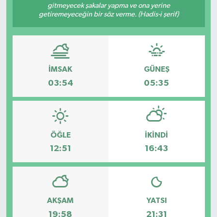
gitmeyecek şakalar yapma ve ona yerine
getiremeyeceğin bir söz verme. (Hadis-i şerif)
Kargı
Laçin
Mecitözü
İMSAK
GÜNEŞ
03:54
05:35
Oğuzlar
Ortaköy
ÖĞLE
İKINDI
Osmancık
12:51
16:43
Sungurlu
Uğurludağ
AKŞAM
YATSI
19:58
21:31
Sağlık