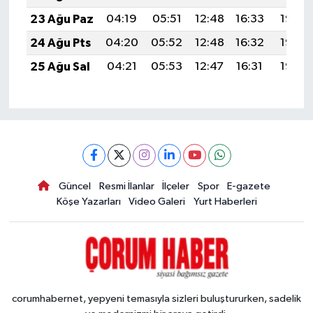
23 Ağu Paz
04:19
05:51
12:48
16:33
19:35
24 Ağu Pts
04:20
05:52
12:48
16:32
19:33
25 Ağu Sal
04:21
05:53
12:47
16:31
19:32
Güncel
Resmi İlanlar
İlçeler
Spor
E-gazete
Köşe Yazarları
Video Galeri
Yurt Haberleri
corumhabernet, yepyeni temasıyla sizleri buluştururken, sadelik