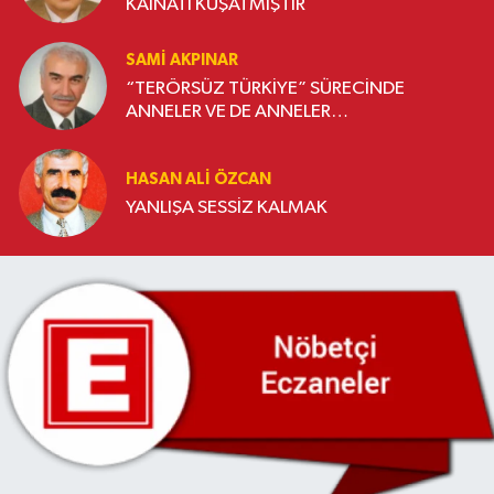
KAİNATI KUŞATMIŞTIR
SAMI AKPINAR
“TERÖRSÜZ TÜRKİYE” SÜRECİNDE
ANNELER VE DE ANNELER…
HASAN ALI ÖZCAN
YANLIŞA SESSİZ KALMAK