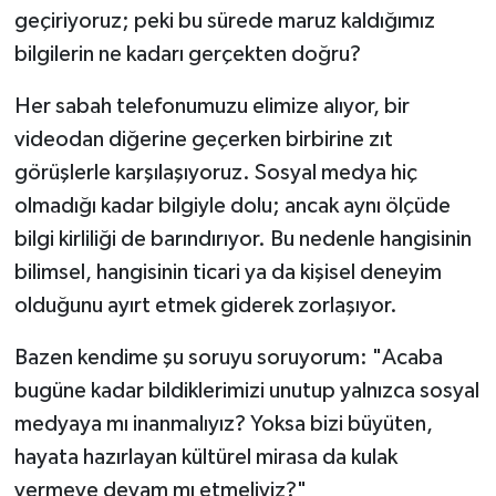
geçiriyoruz; peki bu sürede maruz kaldığımız
Kargı
bilgilerin ne kadarı gerçekten doğru?
Laçin
Her sabah telefonumuzu elimize alıyor, bir
videodan diğerine geçerken birbirine zıt
Mecitözü
görüşlerle karşılaşıyoruz. Sosyal medya hiç
olmadığı kadar bilgiyle dolu; ancak aynı ölçüde
Oğuzlar
bilgi kirliliği de barındırıyor. Bu nedenle hangisinin
Ortaköy
bilimsel, hangisinin ticari ya da kişisel deneyim
olduğunu ayırt etmek giderek zorlaşıyor.
Osmancık
Bazen kendime şu soruyu soruyorum: "Acaba
Sungurlu
bugüne kadar bildiklerimizi unutup yalnızca sosyal
medyaya mı inanmalıyız? Yoksa bizi büyüten,
Uğurludağ
hayata hazırlayan kültürel mirasa da kulak
vermeye devam mı etmeliyiz?"
Sağlık