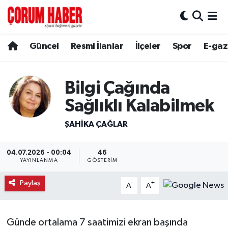
Güncel
Nöbetçi Eczaneler
Güncel
Resmi İlanlar
İlçeler
Spor
E-gaz
Spor
Hava Durumu
Bilgi Çağında
Resmi İlanlar
Çorum Namaz Vakitleri
Sağlıklı Kalabilmek
Alaca
Trafik Durumu
ŞAHIKA ÇAĞLAR
Bayat
Süper Lig Puan Durumu ve Fikstür
04.07.2026 - 00:04
46
YAYINLANMA
GÖSTERIM
Boğazkale
Tüm Manşetler
Paylaş
-
+
A
A
Dodurga
Son Dakika Haberleri
İskilip
Haber Arşivi
Günde ortalama 7 saatimizi ekran başında