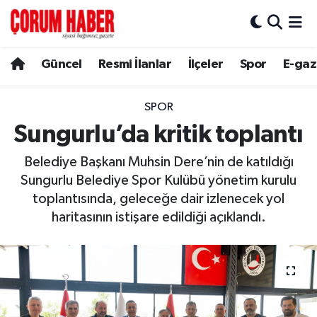
Güncel
Nöbetçi Eczaneler
Güncel
Resmi İlanlar
İlçeler
Spor
E-gaz
Spor
Hava Durumu
SPOR
Resmi İlanlar
Çorum Namaz Vakitleri
Sungurlu’da kritik toplantı
Belediye Başkanı Muhsin Dere’nin de katıldığı
Alaca
Trafik Durumu
Sungurlu Belediye Spor Kulübü yönetim kurulu
toplantısında, geleceğe dair izlenecek yol
Bayat
Süper Lig Puan Durumu ve Fikstür
haritasının istişare edildiği açıklandı.
Boğazkale
Tüm Manşetler
Dodurga
Son Dakika Haberleri
İskilip
Haber Arşivi