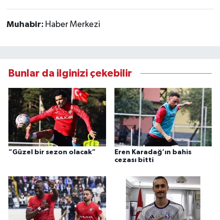
Muhabir:
Haber Merkezi
Bunlar da ilginizi çekebilir
“Güzel bir sezon olacak”
Eren Karadağ’ın bahis
cezası bitti