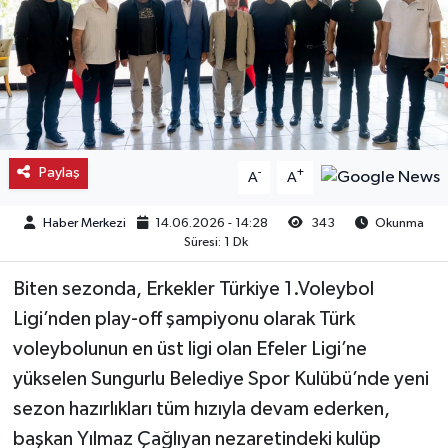
Kargı
Laçin
Mecitözü
Paylaş
-
+
A
A
Oğuzlar
Haber Merkezi
14.06.2026 - 14:28
343
Okunma
Ortaköy
Süresi: 1 Dk
Biten sezonda, Erkekler Türkiye 1.Voleybol
Osmancık
Ligi’nden play-off şampiyonu olarak Türk
Sungurlu
voleybolunun en üst ligi olan Efeler Ligi’ne
yükselen Sungurlu Belediye Spor Kulübü’nde yeni
Uğurludağ
sezon hazırlıkları tüm hızıyla devam ederken,
başkan Yılmaz Çağlıyan nezaretindeki kulüp
Sağlık