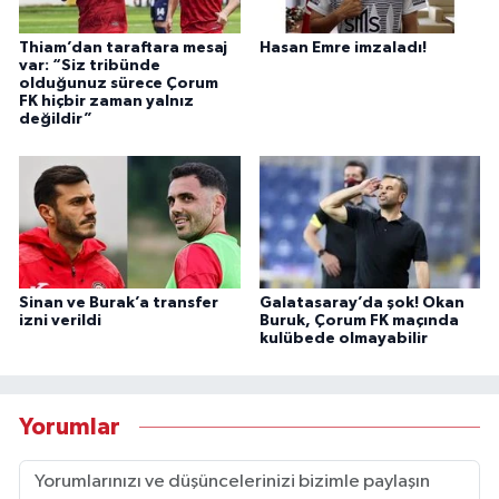
Thiam’dan taraftara mesaj
Hasan Emre imzaladı!
var: “Siz tribünde
olduğunuz sürece Çorum
FK hiçbir zaman yalnız
değildir”
Sinan ve Burak’a transfer
Galatasaray’da şok! Okan
izni verildi
Buruk, Çorum FK maçında
kulübede olmayabilir
Yorumlar