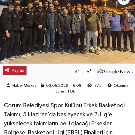
Kargı
Laçin
Mecitözü
Oğuzlar
Paylaş
-
+
A
A
Ortaköy
Haber Merkezi
03.06.2026 - 16:08
375
Okunma
Osmancık
Süresi: 1 Dk
Sungurlu
Çorum Belediyesi Spor Kulübü Erkek Basketbol
Takımı, 5 Haziran’da başlayacak ve 2.Lig’e
Uğurludağ
yükselecek takımların belli olacağı Erkekler
Bölgesel Basketbol Ligi (EBBL) Finalleri için
Sağlık