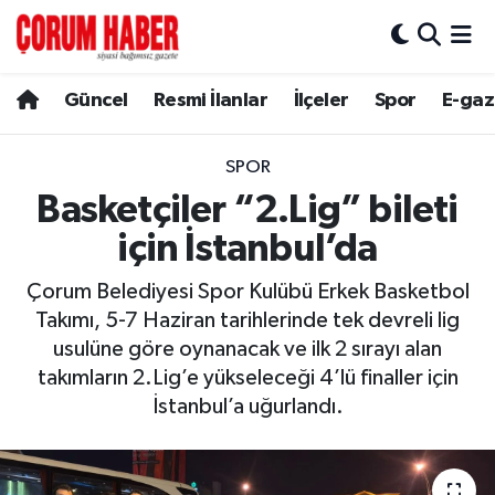
Güncel
Nöbetçi Eczaneler
Güncel
Resmi İlanlar
İlçeler
Spor
E-gaz
Spor
Hava Durumu
SPOR
Resmi İlanlar
Çorum Namaz Vakitleri
Basketçiler “2.Lig” bileti
için İstanbul’da
Alaca
Trafik Durumu
Çorum Belediyesi Spor Kulübü Erkek Basketbol
Bayat
Süper Lig Puan Durumu ve Fikstür
Takımı, 5-7 Haziran tarihlerinde tek devreli lig
usulüne göre oynanacak ve ilk 2 sırayı alan
Boğazkale
Tüm Manşetler
takımların 2.Lig’e yükseleceği 4’lü finaller için
İstanbul’a uğurlandı.
Dodurga
Son Dakika Haberleri
İskilip
Haber Arşivi