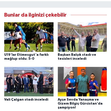
Bunlar da ilginizi çekebilir
U19'lar Etimesgut'a farklı
Başkan Balçık stadı ve
mağlup oldu: 5-0
tesisleri inceledi
Vali Çalgan stadı inceledi
Ayşe Sevda Yanaşma ve
Gizem Bilgiç Gürcistan’da
şampiyon!