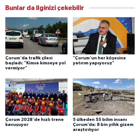
Bunlar da ilginizi çekebilir
Çorum'da trafik çilesi
"Çorum'un her köşesine
başladı: "Kimse kimseye yol
yatırım yapıyoruz"
vermiyor"
Çorum 2028'de hızlı trene
5 ülkeden 55 bilim insanı
kavuşuyor
Çorum’da: 8 bin yıllık gizem
araştırılıyor