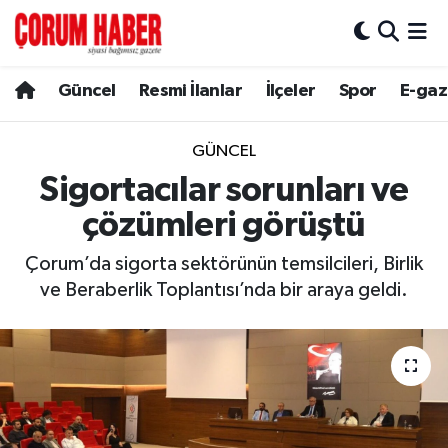
Güncel
Nöbetçi Eczaneler
Güncel
Resmi İlanlar
İlçeler
Spor
E-gaz
Spor
Hava Durumu
GÜNCEL
Resmi İlanlar
Çorum Namaz Vakitleri
Sigortacılar sorunları ve
çözümleri görüştü
Alaca
Trafik Durumu
Çorum’da sigorta sektörünün temsilcileri, Birlik
Bayat
Süper Lig Puan Durumu ve Fikstür
ve Beraberlik Toplantısı’nda bir araya geldi.
Boğazkale
Tüm Manşetler
Dodurga
Son Dakika Haberleri
İskilip
Haber Arşivi