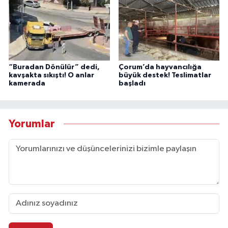
“Buradan Dönülür” dedi,
Çorum’da hayvancılığa
kavşakta sıkıştı! O anlar
büyük destek! Teslimatlar
kamerada
başladı
Yorumlar