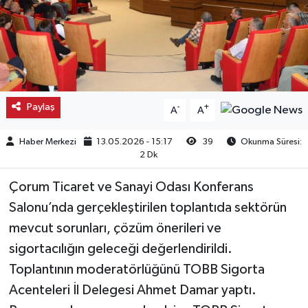
Kargı
Laçin
Mecitözü
Paylaş
-
+
A
A
Oğuzlar
Haber Merkezi
13.05.2026 - 15:17
39
Okunma Süresi:
2 Dk
Ortaköy
Çorum Ticaret ve Sanayi Odası Konferans
Osmancık
Salonu’nda gerçekleştirilen toplantıda sektörün
mevcut sorunları, çözüm önerileri ve
Sungurlu
sigortacılığın geleceği değerlendirildi.
Toplantının moderatörlüğünü TOBB Sigorta
Uğurludağ
Acenteleri İl Delegesi Ahmet Damar yaptı.
Sağlık