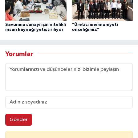
Savunma sanayi için nitelikli
“Üretici memnuniyeti
insan kaynağı yetiştiriliyor
önceliğimiz”
Yorumlar
Gönder