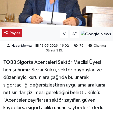
Kargı
Laçin
Paylaş
-
+
A
A
Mecitözü
Haber Merkezi
13.05.2026 - 16:02
76
Okunma
Oğuzlar
Süresi: 3 Dk
Ortaköy
TOBB Sigorta Acenteleri Sektör Meclisi Üyesi
hemşehrimiz Sezai Külcü, sektör paydaşları ve
Osmancık
düzenleyici kurumlara çağrıda bulunarak
sigortacılığı değersizleştiren uygulamalara karşı
Sungurlu
net sınırlar çizilmesi gerektiğini belirtti. Külcü:
Uğurludağ
“Acenteler zayıflarsa sektör zayıflar, güven
kaybolursa sigortacılık ruhunu kaybeder” dedi.
Sağlık