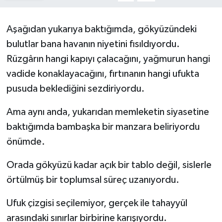
Kargı
Aşağıdan yukarıya baktığımda, gökyüzündeki
Laçin
bulutlar bana havanın niyetini fısıldıyordu.
Rüzgârın hangi kapıyı çalacağını, yağmurun hangi
Mecitözü
vadide konaklayacağını, fırtınanın hangi ufukta
pusuda beklediğini sezdiriyordu.
Oğuzlar
Ama aynı anda, yukarıdan memleketin siyasetine
Ortaköy
baktığımda bambaşka bir manzara beliriyordu
önümde.
Osmancık
Orada gökyüzü kadar açık bir tablo değil, sislerle
Sungurlu
örtülmüş bir toplumsal süreç uzanıyordu.
Uğurludağ
Ufuk çizgisi seçilemiyor, gerçek ile tahayyül
arasındaki sınırlar birbirine karışıyordu.
Sağlık