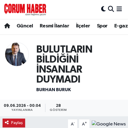
Güncel
Nöbetçi Eczaneler
Güncel
Resmi İlanlar
İlçeler
Spor
E-gaz
Spor
Hava Durumu
BULUTLARIN
Resmi İlanlar
Çorum Namaz Vakitleri
BİLDİĞİNİ
Alaca
Trafik Durumu
İNSANLAR
DUYMADI
Bayat
Süper Lig Puan Durumu ve Fikstür
BURHAN BURUK
Boğazkale
Tüm Manşetler
09.06.2026 - 00:04
28
Dodurga
Son Dakika Haberleri
YAYINLANMA
GÖSTERIM
Paylaş
-
+
İskilip
Haber Arşivi
A
A