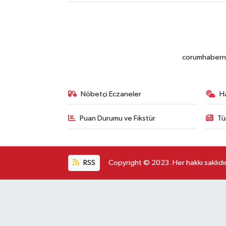
corumhabernet
Nöbetçi Eczaneler
H
Puan Durumu ve Fikstür
Tü
RSS
Copyright © 2023. Her hakkı saklıdır