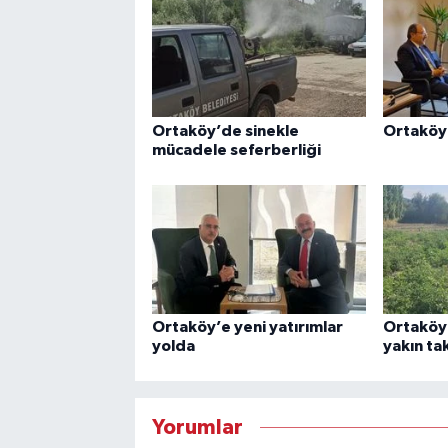
Ortaköy’de sinekle
Ortaköy 
mücadele seferberliği
Ortaköy’e yeni yatırımlar
Ortaköy’
yolda
yakın ta
Yorumlar