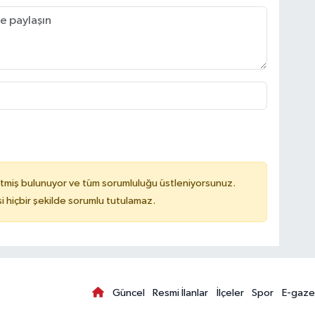
tmiş bulunuyor ve tüm sorumluluğu üstleniyorsunuz.
hiçbir şekilde sorumlu tutulamaz.
Güncel
Resmi İlanlar
İlçeler
Spor
E-gaze