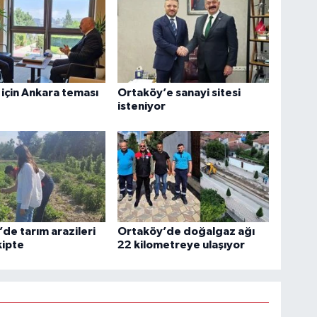
için Ankara teması
Ortaköy’e sanayi sitesi
isteniyor
de tarım arazileri
Ortaköy’de doğalgaz ağı
kipte
22 kilometreye ulaşıyor