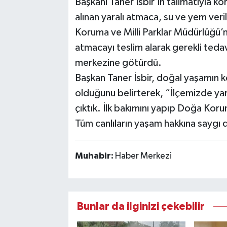
Başkanı Taner İsbir’in talimatıyla ko
alınan yaralı atmaca, su ve yem veri
Koruma ve Milli Parklar Müdürlüğü’ne 
atmacayı teslim alarak gerekli tedav
merkezine götürdü.
Başkan Taner İsbir, doğal yaşamın 
olduğunu belirterek, “İlçemizde ya
çıktık. İlk bakımını yapıp Doğa Koru
Tüm canlıların yaşam hakkına saygı
Muhabir:
Haber Merkezi
Bunlar da ilginizi çekebilir