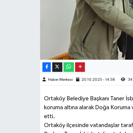
Kargı
Laçin
Mecitözü
Oğuzlar
Ortaköy
Haber Merkezi
20.10.2025 - 14:58
34
Osmancık
Ortaköy Belediye Başkanı Taner İsbir
Sungurlu
koruma altına alarak Doğa Koruma ve
etti.
Uğurludağ
Ortaköy ilçesinde vatandaşlar tara
Sağlık