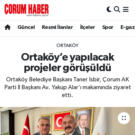
Güncel
Nöbetçi Eczaneler
Güncel
Resmi İlanlar
İlçeler
Spor
E-gaz
Spor
Hava Durumu
ORTAKÖY
Resmi İlanlar
Çorum Namaz Vakitleri
Ortaköy’e yapılacak
projeler görüşüldü
Alaca
Trafik Durumu
Ortaköy Belediye Başkanı Taner İsbir, Çorum AK
Bayat
Süper Lig Puan Durumu ve Fikstür
Parti İl Başkanı Av. Yakup Alar’ı makamında ziyaret
etti.
Boğazkale
Tüm Manşetler
Dodurga
Son Dakika Haberleri
İskilip
Haber Arşivi