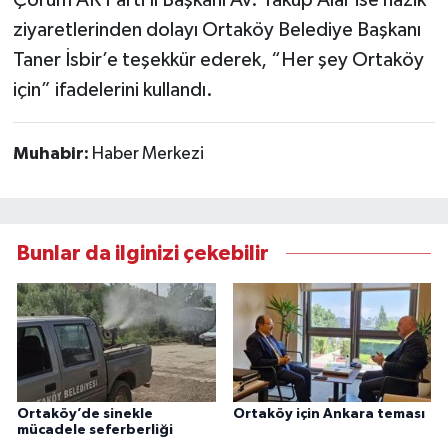
Çorum AK Parti İl Başkanı Av. Yakup Alar ise nazik
ziyaretlerinden dolayı Ortaköy Belediye Başkanı
Taner İsbir’e teşekkür ederek, “Her şey Ortaköy
için” ifadelerini kullandı.
Muhabir:
Haber Merkezi
Bunlar da ilginizi çekebilir
Ortaköy’de sinekle
Ortaköy için Ankara teması
mücadele seferberliği