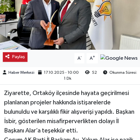
Kargı
Laçin
Mecitözü
Paylaş
-
+
A
A
Oğuzlar
Haber Merkezi
17.10.2025 - 10:00
52
Okunma Süresi:
Ortaköy
1 Dk
Osmancık
Ziyarette, Ortaköy ilçesinde hayata geçirilmesi
planlanan projeler hakkında istişarelerde
Sungurlu
bulunuldu ve karşılıklı fikir alışverişi yapıldı. Başkan
İsbir, gösterilen misafirperverlikten dolayı İl
Uğurludağ
Başkanı Alar’a teşekkür etti.
Sağlık