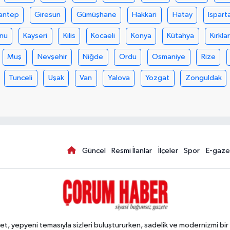
antep
Giresun
Gümüşhane
Hakkari
Hatay
Ispart
nu
Kayseri
Kilis
Kocaeli
Konya
Kütahya
Kırklar
Muş
Nevşehir
Niğde
Ordu
Osmaniye
Rize
Tunceli
Uşak
Van
Yalova
Yozgat
Zonguldak
Güncel
Resmi İlanlar
İlçeler
Spor
E-gaze
, yepyeni temasıyla sizleri buluştururken, sadelik ve modernizmi bir 