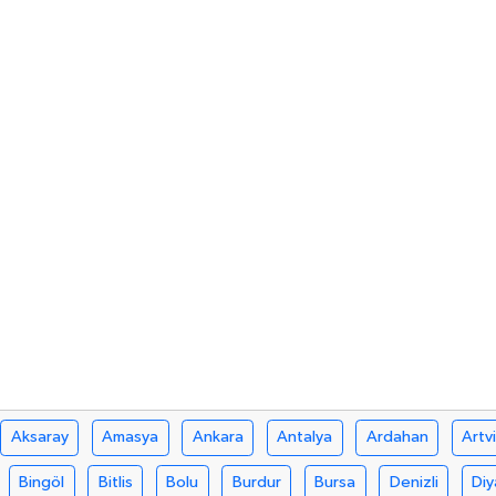
Aksaray
Amasya
Ankara
Antalya
Ardahan
Artv
Bingöl
Bitlis
Bolu
Burdur
Bursa
Denizli
Diy