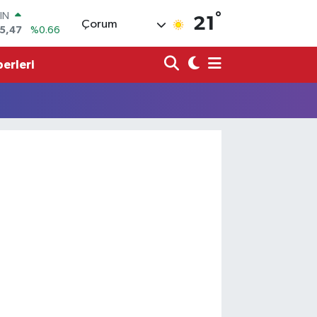
°
IN
21
Çorum
5,47
%0.66
R
71
%0.05
erleri
36
%0.18
İN
534
%0.22
 ALTIN
23
%0.39
00
3
%0