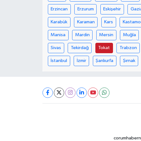
Erzincan
Erzurum
Eskişehir
Gazi
Karabük
Karaman
Kars
Kastamo
Manisa
Mardin
Mersin
Muğla
Sivas
Tekirdağ
Tokat
Trabzon
İstanbul
İzmir
Şanlıurfa
Şırnak
corumhabernet