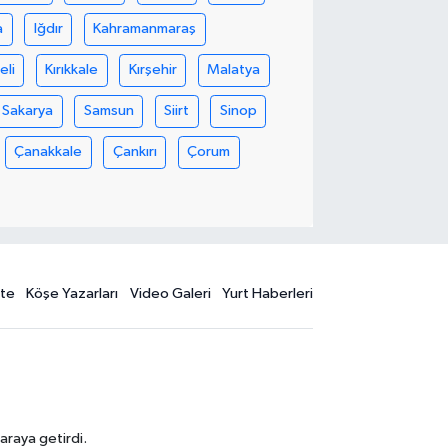
a
Iğdır
Kahramanmaraş
eli
Kırıkkale
Kırşehir
Malatya
Sakarya
Samsun
Siirt
Sinop
Çanakkale
Çankırı
Çorum
te
Köşe Yazarları
Video Galeri
Yurt Haberleri
araya getirdi.