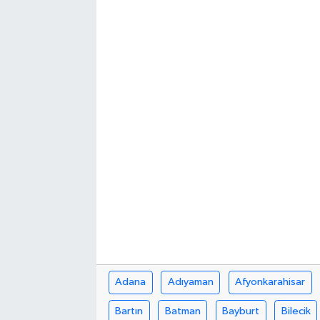
Kargı
Laçin
Mecitözü
Oğuzlar
Ortaköy
Osmancık
Sungurlu
Uğurludağ
Adana
Adıyaman
Afyonkarahisar
Bartın
Batman
Bayburt
Bilecik
Sağlık