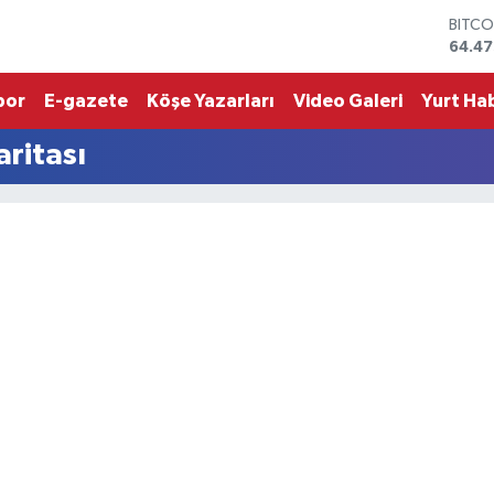
BITCO
64.47
DOLA
47,59
por
E-gazete
Köşe Yazarları
Video Galeri
Yurt Hab
EURO
55,13
ritası
STERL
64,2
GRAM
6518.
BİST1
13.70