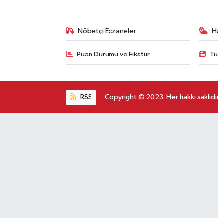
Nöbetçi Eczaneler
H
Puan Durumu ve Fikstür
Tü
RSS
Copyright © 2023. Her hakkı saklıdır