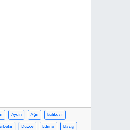
in
Aydın
Ağrı
Balıkesir
arbakır
Düzce
Edirne
Elazığ