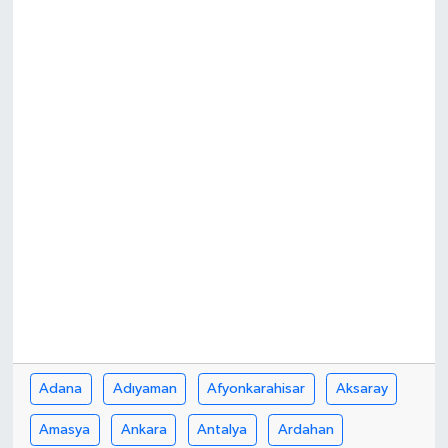
Kargı
Laçin
Mecitözü
Oğuzlar
Ortaköy
Osmancık
Sungurlu
Adana
Adıyaman
Afyonkarahisar
Aksaray
Uğurludağ
Amasya
Ankara
Antalya
Ardahan
Sağlık