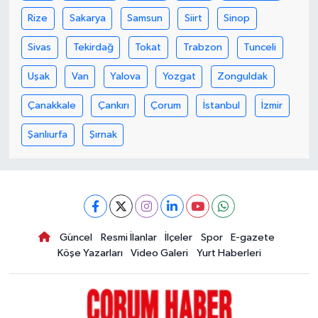
Rize
Sakarya
Samsun
Siirt
Sinop
Sivas
Tekirdağ
Tokat
Trabzon
Tunceli
Uşak
Van
Yalova
Yozgat
Zonguldak
Çanakkale
Çankırı
Çorum
İstanbul
İzmir
Şanlıurfa
Şırnak
Güncel
Resmi İlanlar
İlçeler
Spor
E-gazete
Köşe Yazarları
Video Galeri
Yurt Haberleri