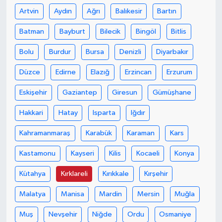
Artvin
Aydın
Ağrı
Balıkesir
Bartın
Batman
Bayburt
Bilecik
Bingöl
Bitlis
Bolu
Burdur
Bursa
Denizli
Diyarbakır
Düzce
Edirne
Elazığ
Erzincan
Erzurum
Eskişehir
Gaziantep
Giresun
Gümüşhane
Hakkari
Hatay
Isparta
Iğdır
Kahramanmaraş
Karabük
Karaman
Kars
Kastamonu
Kayseri
Kilis
Kocaeli
Konya
Kütahya
Kırklareli
Kırıkkale
Kırşehir
Malatya
Manisa
Mardin
Mersin
Muğla
Muş
Nevşehir
Niğde
Ordu
Osmaniye