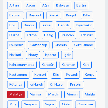
Artvin
Aydın
Ağrı
Balıkesir
Bartın
Batman
Bayburt
Bilecik
Bingöl
Bitlis
Bolu
Burdur
Bursa
Denizli
Diyarbakır
Düzce
Edirne
Elazığ
Erzincan
Erzurum
Eskişehir
Gaziantep
Giresun
Gümüşhane
Hakkari
Hatay
Isparta
Iğdır
Kahramanmaraş
Karabük
Karaman
Kars
Kastamonu
Kayseri
Kilis
Kocaeli
Konya
Kütahya
Kırklareli
Kırıkkale
Kırşehir
Malatya
Manisa
Mardin
Mersin
Muğla
Muş
Nevşehir
Niğde
Ordu
Osmaniye