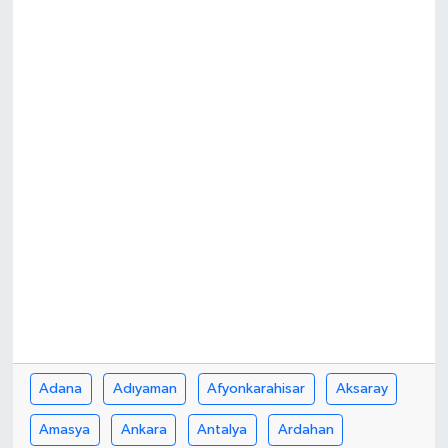
Kargı
Laçin
Mecitözü
Oğuzlar
Ortaköy
Osmancık
Sungurlu
Adana
Adıyaman
Afyonkarahisar
Aksaray
Uğurludağ
Amasya
Ankara
Antalya
Ardahan
Sağlık