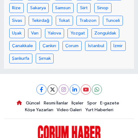
Rize
Sakarya
Samsun
Siirt
Sinop
Sivas
Tekirdağ
Tokat
Trabzon
Tunceli
Uşak
Van
Yalova
Yozgat
Zonguldak
Çanakkale
Çankırı
Çorum
İstanbul
İzmir
Şanlıurfa
Şırnak
Güncel
Resmi İlanlar
İlçeler
Spor
E-gazete
Köşe Yazarları
Video Galeri
Yurt Haberleri