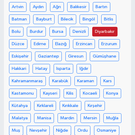
Artvin
Aydın
Ağrı
Balıkesir
Bartın
Batman
Bayburt
Bilecik
Bingöl
Bitlis
Bolu
Burdur
Bursa
Denizli
Diyarbakır
Düzce
Edirne
Elazığ
Erzincan
Erzurum
Eskişehir
Gaziantep
Giresun
Gümüşhane
Hakkari
Hatay
Isparta
Iğdır
Kahramanmaraş
Karabük
Karaman
Kars
Kastamonu
Kayseri
Kilis
Kocaeli
Konya
Kütahya
Kırklareli
Kırıkkale
Kırşehir
Malatya
Manisa
Mardin
Mersin
Muğla
Muş
Nevşehir
Niğde
Ordu
Osmaniye