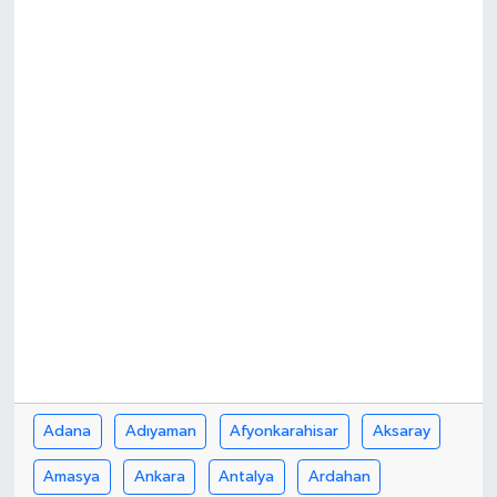
Kargı
Laçin
Mecitözü
Oğuzlar
Ortaköy
Osmancık
Sungurlu
Adana
Adıyaman
Afyonkarahisar
Aksaray
Uğurludağ
Amasya
Ankara
Antalya
Ardahan
Sağlık