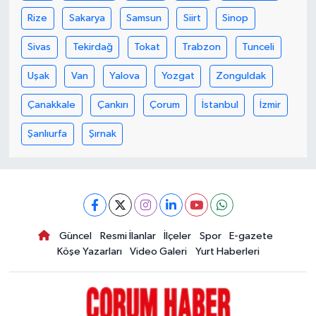
Rize
Sakarya
Samsun
Siirt
Sinop
Sivas
Tekirdağ
Tokat
Trabzon
Tunceli
Uşak
Van
Yalova
Yozgat
Zonguldak
Çanakkale
Çankırı
Çorum
İstanbul
İzmir
Şanlıurfa
Şırnak
Güncel
Resmi İlanlar
İlçeler
Spor
E-gazete
Köşe Yazarları
Video Galeri
Yurt Haberleri