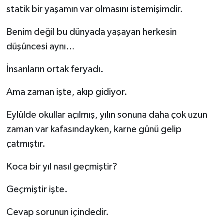
statik bir yaşamın var olmasını istemişimdir.
Kargı
Benim değil bu dünyada yaşayan herkesin
Laçin
düşüncesi aynı…
Mecitözü
İnsanların ortak feryadı.
Oğuzlar
Ama zaman işte, akıp gidiyor.
Eylülde okullar açılmış, yılın sonuna daha çok uzun
Ortaköy
zaman var kafasındayken, karne günü gelip
Osmancık
çatmıştır.
Sungurlu
Koca bir yıl nasıl geçmiştir?
Geçmiştir işte.
Uğurludağ
Cevap sorunun içindedir.
Sağlık