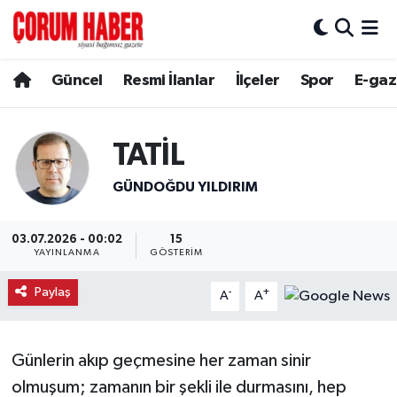
Güncel
Nöbetçi Eczaneler
Güncel
Resmi İlanlar
İlçeler
Spor
E-gaz
Spor
Hava Durumu
TATİL
Resmi İlanlar
Çorum Namaz Vakitleri
GÜNDOĞDU YILDIRIM
Alaca
Trafik Durumu
03.07.2026 - 00:02
15
Bayat
Süper Lig Puan Durumu ve Fikstür
YAYINLANMA
GÖSTERIM
Boğazkale
Tüm Manşetler
Paylaş
-
+
A
A
Dodurga
Son Dakika Haberleri
Günlerin akıp geçmesine her zaman sinir
İskilip
Haber Arşivi
olmuşum; zamanın bir şekli ile durmasını, hep