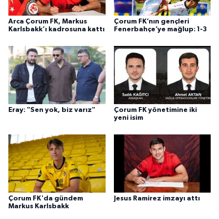
Arca Çorum FK, Markus
Çorum FK’nın gençleri
Karlsbakk’ı kadrosuna kattı
Fenerbahçe’ye mağlup: 1-3
Eray: "Sen yok, biz varız"
Çorum FK yönetimine iki
yeni isim
Çorum FK'da gündem
Jesus Ramirez imzayı attı
Markus Karlsbakk