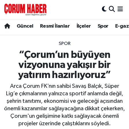
Güncel
Nöbetçi Eczaneler
Güncel
Resmi İlanlar
İlçeler
Spor
E-gaz
Spor
Hava Durumu
SPOR
Resmi İlanlar
Çorum Namaz Vakitleri
“Çorum’un büyüyen
vizyonuna yakışır bir
Alaca
Trafik Durumu
yatırım hazırlıyoruz”
Bayat
Süper Lig Puan Durumu ve Fikstür
Arca Çorum FK’nın sahibi Savaş Balçık, Süper
Lig’e çıkmalarının yalnızca sportif anlamda değil,
Boğazkale
Tüm Manşetler
şehrin tanıtımı, ekonomisi ve geleceği açısından
önemli kazanımlar sağlayacağına dikkat çekerken,
Dodurga
Son Dakika Haberleri
Çorum'un gelişimine katkı sağlayacak önemli
projeler üzerinde çalıştıklarını söyledi.
İskilip
Haber Arşivi