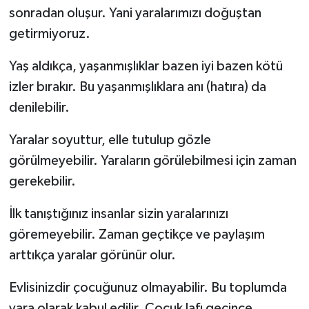
sonradan oluşur. Yani yaralarımızı doğuştan
Kargı
getirmiyoruz.
Laçin
Yaş aldıkça, yaşanmışlıklar bazen iyi bazen kötü
izler bırakır. Bu yaşanmışlıklara anı (hatıra) da
Mecitözü
denilebilir.
Oğuzlar
Yaralar soyuttur, elle tutulup gözle
görülmeyebilir. Yaraların görülebilmesi için zaman
Ortaköy
gerekebilir.
Osmancık
İlk tanıştığınız insanlar sizin yaralarınızı
göremeyebilir. Zaman geçtikçe ve paylaşım
Sungurlu
arttıkça yaralar görünür olur.
Uğurludağ
Evlisinizdir çocuğunuz olmayabilir. Bu toplumda
Sağlık
yara olarak kabul edilir. Çocuk lafı geçince