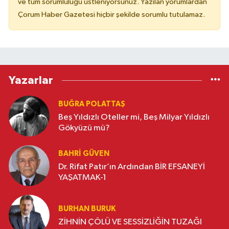
ve tüm sorumluluğu üstleniyorsunuz. Yazılan yorumlardan
Çorum Haber Gazetesi hiçbir şekilde sorumlu tutulamaz.
Yazarlar
BUĞRA POLATTAŞ
Beş Yıldızlı Oteller mi, Beş Milyar Yıldızlı
Gökyüzü mü?
BAHRI GÜVEN
Dr. Rifat Patır’ın Ardından BİR EFSANEYİ
YAŞATMAK-1
BURHAN BURUK
ZİHNİN ÇÖLÜ VE SESSİZLİĞİN TUZAĞI