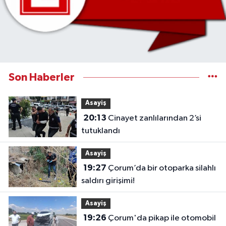
Son Haberler
Asayiş
20:13
Cinayet zanlılarından 2’si
tutuklandı
Asayiş
19:27
Çorum’da bir otoparka silahlı
saldırı girişimi!
Asayiş
19:26
Çorum'da pikap ile otomobil