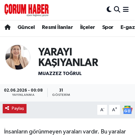
Güncel
Nöbetçi Eczaneler
Güncel
Resmi İlanlar
İlçeler
Spor
E-gaz
Spor
Hava Durumu
YARAYI
Resmi İlanlar
Çorum Namaz Vakitleri
KAŞIYANLAR
Alaca
Trafik Durumu
MUAZZEZ TOĞRUL
Bayat
Süper Lig Puan Durumu ve Fikstür
02.06.2026 - 00:08
31
YAYINLANMA
GÖSTERIM
Boğazkale
Tüm Manşetler
Paylaş
-
+
A
A
Dodurga
Son Dakika Haberleri
İskilip
Haber Arşivi
İnsanların görünmeyen yaraları vardır. Bu yaralar