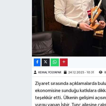
Kargı
Laçin
Mecitözü
Oğuzlar
Ortaköy
Osmancık
KEMAL YOLYAPAR
24.12.2025 - 10:31
8
Sungurlu
Ziyaret sırasında açıklamalarda bulu
ekonomisine sunduğu katkılara dikka
Uğurludağ
teşekkür etti. Ülkenin gelişimi açıs
vurgu yapan İsbir, Tunç ailesine çalış
Sağlık