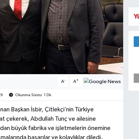
Y
-
+
A
A
9
Okunma Süresi: 1 Dk
nan Başkan İsbir, Çitlekçi’nin Türkiye
t çekerek, Abdullah Tunç ve ailesine
ından büyük fabrika ve işletmelerin önemine
malarında başarılar ve kolaylıklar diledi.