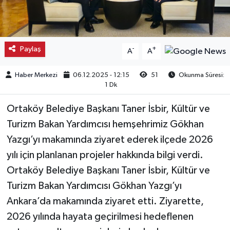
Kargı
Laçin
Paylaş
-
+
A
A
Mecitözü
Haber Merkezi
06.12.2025 - 12:15
51
Okunma Süresi:
1 Dk
Oğuzlar
Ortaköy Belediye Başkanı Taner İsbir, Kültür ve
Ortaköy
Turizm Bakan Yardımcısı hemşehrimiz Gökhan
Yazgı’yı makamında ziyaret ederek ilçede 2026
Osmancık
yılı için planlanan projeler hakkında bilgi verdi.
Ortaköy Belediye Başkanı Taner İsbir, Kültür ve
Sungurlu
Turizm Bakan Yardımcısı Gökhan Yazgı’yı
Ankara’da makamında ziyaret etti. Ziyarette,
Uğurludağ
2026 yılında hayata geçirilmesi hedeflenen
Sağlık