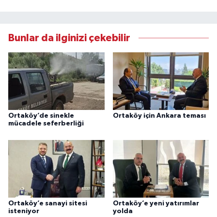
Bunlar da ilginizi çekebilir
Ortaköy’de sinekle
Ortaköy için Ankara teması
mücadele seferberliği
Ortaköy’e sanayi sitesi
Ortaköy’e yeni yatırımlar
isteniyor
yolda