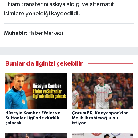
Thiam transferini askıya aldığı ve alternatif
isimlere yöneldiği kaydedildi.
Muhabir:
Haber Merkezi
Bunlar da ilginizi çekebilir
Hüseyin Kamber Efeler ve
Çorum FK, Konyaspor’dan
Sultanlar Ligi’nde düdük
Melih İbrahimoğlu’nu
çalacak
istiyor