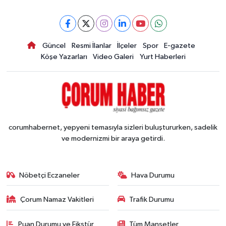
Güncel
Resmi İlanlar
İlçeler
Spor
E-gazete
Köşe Yazarları
Video Galeri
Yurt Haberleri
corumhabernet, yepyeni temasıyla sizleri buluştururken, sadelik
ve modernizmi bir araya getirdi.
Nöbetçi Eczaneler
Hava Durumu
Çorum Namaz Vakitleri
Trafik Durumu
Puan Durumu ve Fikstür
Tüm Manşetler