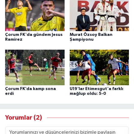
Çorum FK'da gündem Jesus
Murat Özsoy Balkan
Ramirez
Şampiyonu
Çorum FK’da kamp sona
U19'lar Etimesgut'a farklı
erdi
mağlup oldu: 5-0
Yorumlar (2)