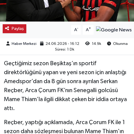
Kargı
Laçin
Paylaş
-
+
A
A
Mecitözü
Haber Merkezi
24.06.2026 - 16:12
14.9k
Okunma
Süresi: 1 Dk
Oğuzlar
Geçtiğimiz sezon Beşiktaş’ın sportif
Ortaköy
direktörlüğünü yapan ve yeni sezon için anlaştığı
Amedspor’dan da 8 gün sonra ayrılan Serkan
Osmancık
Reçber, Arca Çorum FK’nın Senegalli golcüsü
Mame Thiam’la ilgili dikkat çeken bir iddia ortaya
Sungurlu
attı.
Uğurludağ
Reçber, yaptığı açıklamada, Arca Çorum FK ile 1
sezon daha sözleşmesi bulunan Mame Thiam'ın
Sağlık