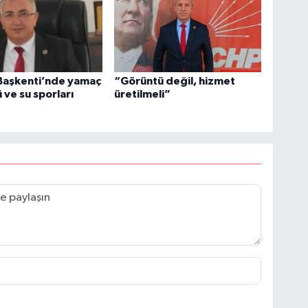
 Başkenti’nde yamaç
“Görüntü değil, hizmet
 ve su sporları
üretilmeli”