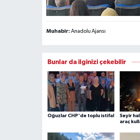
Muhabir:
Anadolu Ajansı
Bunlar da ilginizi çekebilir
Oğuzlar CHP'de toplu istifa!
Seyir ha
araç kul