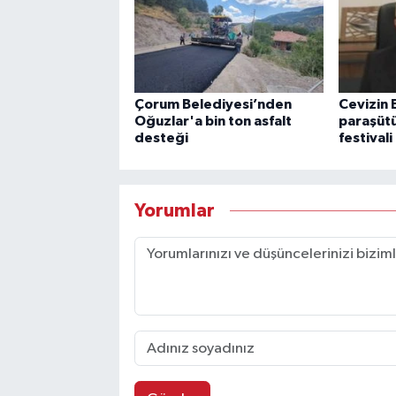
Çorum Belediyesi’nden
Cevizin
Oğuzlar'a bin ton asfalt
paraşütü
desteği
festivali
Yorumlar