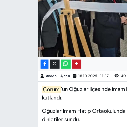
Kargı
Laçin
Mecitözü
Oğuzlar
Ortaköy
Anadolu Ajansı
18.10.2025 - 11:37
40
Osmancık
Çorum
’un Oğuzlar ilçesinde imam h
Sungurlu
kutlandı.
Oğuzlar İmam Hatip Ortaokulunda dü
Uğurludağ
dinletiler sundu.
Sağlık