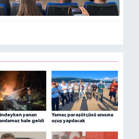
lindeyken yanan
Yamaç paraşütçüsü anısına
lanılamaz hale geldi
uçuş yapılacak