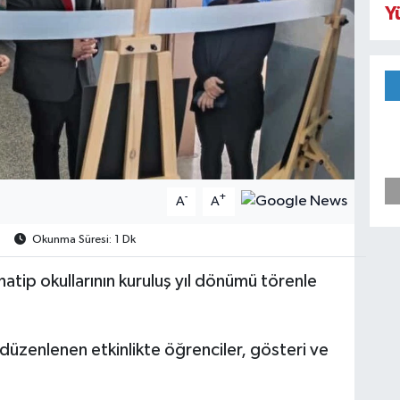
Y
-
+
A
A
Okunma Süresi: 1 Dk
atip okullarının kuruluş yıl dönümü törenle
zenlenen etkinlikte öğrenciler, gösteri ve