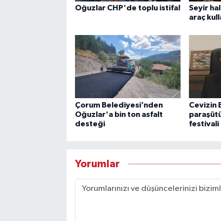
Oğuzlar CHP'de toplu istifa!
Seyir ha
araç kul
Çorum Belediyesi’nden
Cevizin
Oğuzlar'a bin ton asfalt
paraşütü
desteği
festivali
Yorumlar