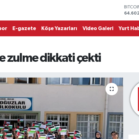
DOLA
47,59
EURO
55,07
por
E-gazete
Köşe Yazarları
Video Galeri
Yurt Hab
STERLİ
64,24
GRAM 
6518.2
 zulme dikkati çekti
BİST10
13.768
BITCO
64.60