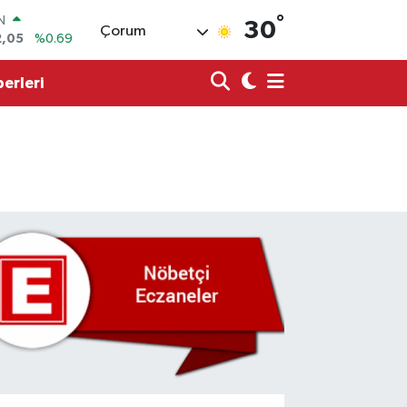
°
R
30
Çorum
86
%0.06
00
%0.1
erleri
N
38
%0.21
ALTIN
3
%0.39
0
%48
IN
2,05
%0.69