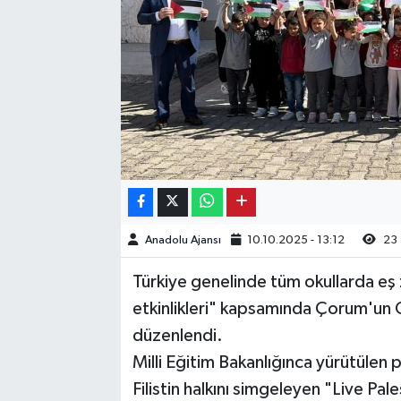
Kargı
Laçin
Mecitözü
Oğuzlar
Ortaköy
Anadolu Ajansı
10.10.2025 - 13:12
23
Osmancık
Türkiye genelinde tüm okullarda eş za
Sungurlu
etkinlikleri" kapsamında Çorum'un 
düzenlendi.
Uğurludağ
Milli Eğitim Bakanlığınca yürütülen 
Filistin halkını simgeleyen "Live Pale
Sağlık