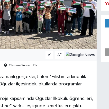
Y
-
+
A
A
Okunma Süresi: 1 Dk
manlı gerçekleştirilen "Filistin farkındalık
Oğuzlar ilçesindeki okullarda programlar
proje kapsamında Oğuzlar İlkokulu öğrencileri,
stine" şarkısı eşliğinde teneffüslere çıktı.