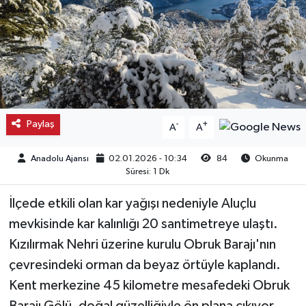
Kargı
Laçin
Mecitözü
Paylaş
-
+
A
A
Oğuzlar
Anadolu Ajansı
02.01.2026 - 10:34
84
Okunma
Ortaköy
Süresi: 1 Dk
Osmancık
İlçede etkili olan kar yağışı nedeniyle Aluçlu
mevkisinde kar kalınlığı 20 santimetreye ulaştı.
Sungurlu
Kızılırmak Nehri üzerine kurulu Obruk Barajı'nın
çevresindeki orman da beyaz örtüyle kaplandı.
Uğurludağ
Kent merkezine 45 kilometre mesafedeki Obruk
Sağlık