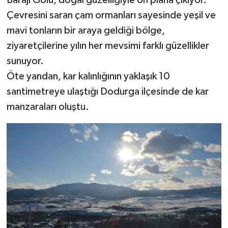
Barajı Gölü, doğal güzelliğiyle ön plana çıkıyor.
Çevresini saran çam ormanları sayesinde yeşil ve
mavi tonların bir araya geldiği bölge,
ziyaretçilerine yılın her mevsimi farklı güzellikler
sunuyor.
Öte yandan, kar kalınlığının yaklaşık 10
santimetreye ulaştığı Dodurga ilçesinde de kar
manzaraları oluştu.