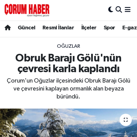
Güncel
Nöbetçi Eczaneler
Güncel
Resmi İlanlar
İlçeler
Spor
E-gaz
Spor
Hava Durumu
OĞUZLAR
Resmi İlanlar
Çorum Namaz Vakitleri
Obruk Barajı Gölü'nün
çevresi karla kaplandı
Alaca
Trafik Durumu
Çorum'un Oğuzlar ilçesindeki Obruk Barajı Gölü
Bayat
Süper Lig Puan Durumu ve Fikstür
ve çevresini kaplayan ormanlık alan beyaza
büründü.
Boğazkale
Tüm Manşetler
Dodurga
Son Dakika Haberleri
İskilip
Haber Arşivi