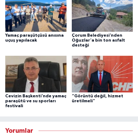
Yamaç paraşütçüsü anısına
Çorum Belediyesi’nden
uçuş yapılacak
Oğuzlar'a bin ton asfalt
desteği
Cevizin Başkenti’nde yamaç
“Görüntü değil, hizmet
paraşütü ve su sporları
üretilmeli”
festivali
Yorumlar