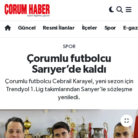
Güncel
Nöbetçi Eczaneler
Güncel
Resmi İlanlar
İlçeler
Spor
E-gaz
Spor
Hava Durumu
SPOR
Resmi İlanlar
Çorum Namaz Vakitleri
Çorumlu futbolcu
Sarıyer’de kaldı
Alaca
Trafik Durumu
Çorumlu futbolcu Cebrail Karayel, yeni sezon için
Bayat
Süper Lig Puan Durumu ve Fikstür
Trendyol 1.Lig takımlarından Sarıyer’le sözleşme
yeniledi.
Boğazkale
Tüm Manşetler
Dodurga
Son Dakika Haberleri
İskilip
Haber Arşivi