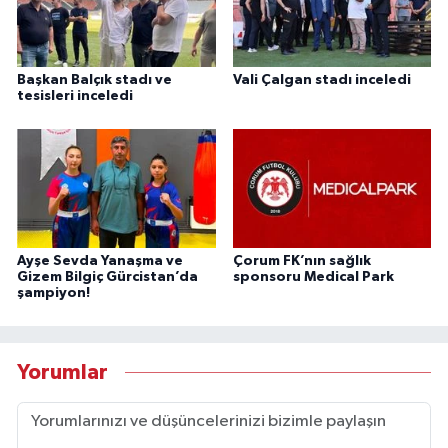
Başkan Balçık stadı ve
Vali Çalgan stadı inceledi
tesisleri inceledi
Ayşe Sevda Yanaşma ve
Çorum FK’nın sağlık
Gizem Bilgiç Gürcistan’da
sponsoru Medical Park
şampiyon!
Yorumlar