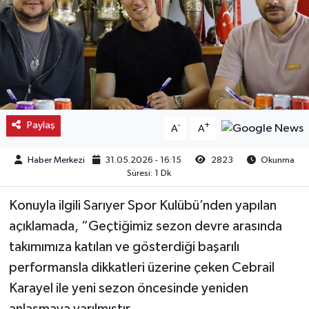
Kargı
Laçin
Mecitözü
Paylaş
-
+
A
A
Oğuzlar
Haber Merkezi
31.05.2026 - 16:15
2823
Okunma
Ortaköy
Süresi: 1 Dk
Osmancık
Konuyla ilgili Sarıyer Spor Kulübü’nden yapılan
açıklamada, “Geçtiğimiz sezon devre arasında
Sungurlu
takımımıza katılan ve gösterdiği başarılı
performansla dikkatleri üzerine çeken Cebrail
Uğurludağ
Karayel ile yeni sezon öncesinde yeniden
Sağlık