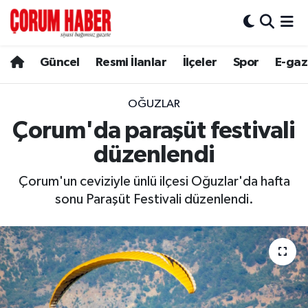
Güncel
Nöbetçi Eczaneler
Güncel
Resmi İlanlar
İlçeler
Spor
E-gaz
Spor
Hava Durumu
OĞUZLAR
Resmi İlanlar
Çorum Namaz Vakitleri
Çorum'da paraşüt festivali
düzenlendi
Alaca
Trafik Durumu
Çorum'un ceviziyle ünlü ilçesi Oğuzlar'da hafta
Bayat
Süper Lig Puan Durumu ve Fikstür
sonu Paraşüt Festivali düzenlendi.
Boğazkale
Tüm Manşetler
Dodurga
Son Dakika Haberleri
İskilip
Haber Arşivi