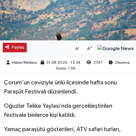
Kargı
Laçin
Mecitözü
Paylaş
-
+
A
A
Oğuzlar
Haber Merkezi
31.08.2025 - 13:34
3747
Okunma
Süresi: 1 Dk
Ortaköy
Çorum'un ceviziyle ünlü ilçesinde hafta sonu
Osmancık
Paraşüt Festivali düzenlendi.
Sungurlu
Oğuzlar Tekke Yaylası’nda gerçekleştirilen
festivale binlerce kişi katıldı.
Uğurludağ
Yamaç paraşütü gösterileri, ATV safari turları,
Sağlık