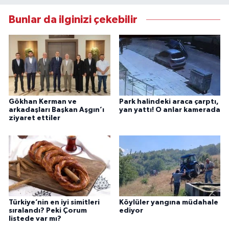
Bunlar da ilginizi çekebilir
Gökhan Kerman ve
Park halindeki araca çarptı,
arkadaşları Başkan Aşgın’ı
yan yattı! O anlar kamerada
ziyaret ettiler
Türkiye’nin en iyi simitleri
Köylüler yangına müdahale
sıralandı? Peki Çorum
ediyor
listede var mı?