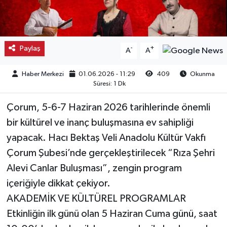
Kargı
Laçin
Paylaş
-
+
A
A
Mecitözü
Haber Merkezi
01.06.2026 - 11:29
409
Okunma
Süresi: 1 Dk
Oğuzlar
Çorum, 5-6-7 Haziran 2026 tarihlerinde önemli
Ortaköy
bir kültürel ve inanç buluşmasına ev sahipliği
yapacak. Hacı Bektaş Veli Anadolu Kültür Vakfı
Osmancık
Çorum Şubesi’nde gerçekleştirilecek “Rıza Şehri
Alevi Canlar Buluşması”, zengin program
Sungurlu
içeriğiyle dikkat çekiyor.
AKADEMİK VE KÜLTÜREL PROGRAMLAR
Uğurludağ
Etkinliğin ilk günü olan 5 Haziran Cuma günü, saat
Sağlık