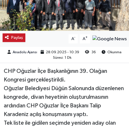
Kargı
Laçin
Paylaş
-
+
A
A
Mecitözü
Anadolu Ajansı
28.09.2025 - 10:39
36
Okunma
Oğuzlar
Süresi: 1 Dk
Ortaköy
CHP Oğuzlar İlçe Başkanlığının 39. Olağan
Kongresi gerçekleştirildi.
Osmancık
Oğuzlar Belediyesi Düğün Salonunda düzenlenen
kongrede, divan heyetinin oluşturulmasının
Sungurlu
ardından CHP Oğuzlar İlçe Başkanı Talip
Uğurludağ
Karadeniz açılış konuşmasını yaptı.
Tek liste ile gidilen seçimde yeniden aday olan
Sağlık