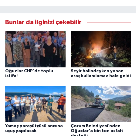
Bunlar da ilginizi çekebilir
Oğuzlar CHP'de toplu
Seyir halindeyken yanan
istifa!
araç kullanılamaz hale geldi
Yamaç paraşütçüsü anısına
Çorum Belediyesi’nden
uçuş yapılacak
Oğuzlar'a bin ton asfalt
desteği