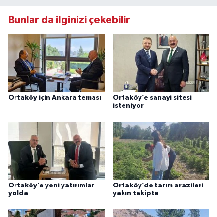
Bunlar da ilginizi çekebilir
Ortaköy için Ankara teması
Ortaköy’e sanayi sitesi
isteniyor
Ortaköy’e yeni yatırımlar
Ortaköy’de tarım arazileri
yolda
yakın takipte