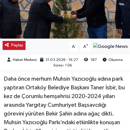
Kargı
Laçin
Mecitözü
Paylaş
-
+
A
A
Oğuzlar
Haber Merkezi
31.03.2026 - 16:27
187
Okunma
Süresi: 1 Dk
Ortaköy
Daha önce merhum Muhsin Yazıcıoğlu adına park
Osmancık
yaptıran Ortaköy Belediye Başkanı Taner İsbir, bu
kez de Çorumlu hemşehrisi 2020-2024 yılları
Sungurlu
arasında Yargıtay Cumhuriyet Başsavcılığı
görevini yürüten Bekir Şahin adına ağaç dikti.
Uğurludağ
Muhsin Yazıcıoğlu Parkı’ndaki etkinlikte konuşan
Sağlık