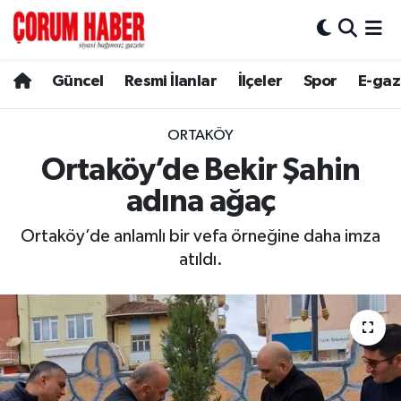
Güncel
Nöbetçi Eczaneler
Güncel
Resmi İlanlar
İlçeler
Spor
E-gaz
Spor
Hava Durumu
ORTAKÖY
Resmi İlanlar
Çorum Namaz Vakitleri
Ortaköy’de Bekir Şahin
adına ağaç
Alaca
Trafik Durumu
Ortaköy’de anlamlı bir vefa örneğine daha imza
Bayat
Süper Lig Puan Durumu ve Fikstür
atıldı.
Boğazkale
Tüm Manşetler
Dodurga
Son Dakika Haberleri
İskilip
Haber Arşivi