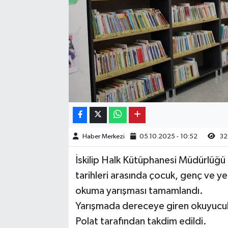
Kargı
Laçin
Mecitözü
Oğuzlar
Ortaköy
Haber Merkezi
05.10.2025 - 10:52
32
Osmancık
İskilip Halk Kütüphanesi Müdürlüğü
Sungurlu
tarihleri arasında çocuk, genç ve y
okuma yarışması tamamlandı.
Uğurludağ
Yarışmada dereceye giren okuyucul
Polat tarafından takdim edildi.
Sağlık