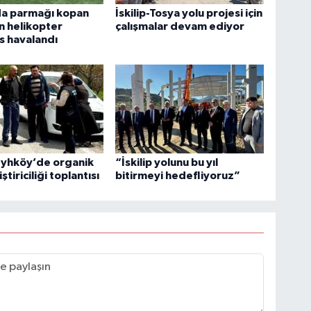
a parmağı kopan
İskilip-Tosya yolu projesi için
in helikopter
çalışmalar devam ediyor
s havalandı
Şeyhköy’de organik
“İskilip yolunu bu yıl
ştiriciliği toplantısı
bitirmeyi hedefliyoruz”