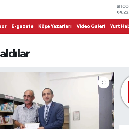
DOLA
47,6
EURO
55,0
por
E-gazete
Köşe Yazarları
Video Galeri
Yurt Hab
STERL
64,21
GRAM 
6510.
aldılar
BİST1
13.79
BITCO
64.22