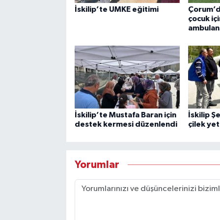
İskilip’te UMKE eğitimi
Çorum’d
çocuk iç
ambulan
İskilip’te Mustafa Baran için
İskilip 
destek kermesi düzenlendi
çilek yeti
Yorumlar