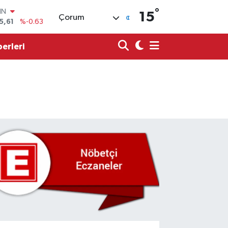
°
R
15
Çorum
704
%0
406
%-0.08
erleri
İN
43
%0
ALTIN
40
%0.45
00
9
%70
IN
5,61
%-0.63