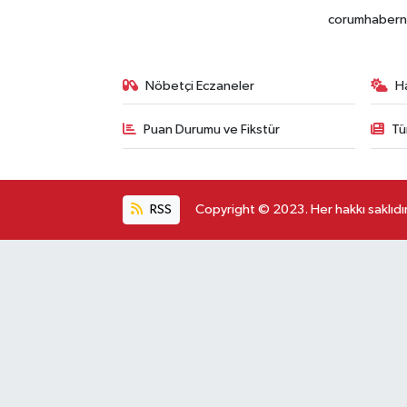
corumhabernet
Nöbetçi Eczaneler
H
Puan Durumu ve Fikstür
Tü
RSS
Copyright © 2023. Her hakkı saklıdır