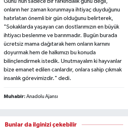
Günü'nün sadece bir farkındalık günü değil,
onların her zaman korunmaya ihtiyaç duyduğunu
hatırlatan önemli bir gün olduğunu belirterek,
"Sokaklarda yaşayan can dostlarımızın en büyük
ihtiyacı beslenme ve barınmadır. Bugün burada
ücretsiz mama dağıtarak hem onların karnını
doyurmak hem de halkımızı bu konuda
bilinçlendirmek istedik. Unutmayalım ki hayvanlar
bize emanet edilen canlardır, onlara sahip çıkmak
insanlık görevimizdir." dedi.
Muhabir:
Anadolu Ajansı
Bunlar da ilginizi çekebilir