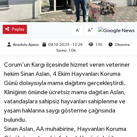
Kargı
Laçin
Paylaş
-
+
A
A
Mecitözü
Anadolu Ajansı
04.10.2025 - 13:29
130
Okunma
Süresi: 1 Dk
Oğuzlar
Çorum'un Kargı ilçesinde hizmet veren veteriner
Ortaköy
hekim Sinan Aslan, 4 Ekim Hayvanları Koruma
Günü dolayısıyla mama dağıtımı gerçekleştirdi.
Osmancık
Kliniğinin önünde ücretsiz mama dağıtan Aslan,
vatandaşlara sahipsiz hayvanları sahiplenme ve
Sungurlu
yaşam haklarına saygı gösterme çağrısında
bulundu.
Uğurludağ
Sinan Aslan, AA muhabirine, Hayvanları Koruma
Sağlık