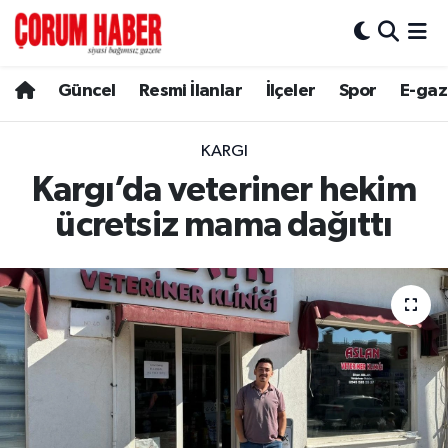
Güncel
Nöbetçi Eczaneler
Güncel
Resmi İlanlar
İlçeler
Spor
E-gaz
Spor
Hava Durumu
KARGI
Resmi İlanlar
Çorum Namaz Vakitleri
Kargı’da veteriner hekim
ücretsiz mama dağıttı
Alaca
Trafik Durumu
Bayat
Süper Lig Puan Durumu ve Fikstür
Boğazkale
Tüm Manşetler
Dodurga
Son Dakika Haberleri
İskilip
Haber Arşivi