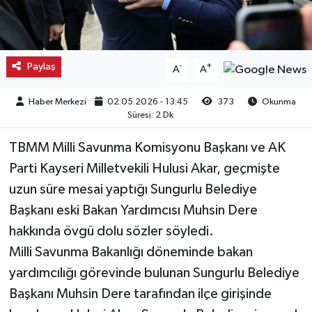
Kargı
Laçin
Paylaş
-
+
A
A
Mecitözü
Haber Merkezi
02.05.2026 - 13:45
373
Okunma
Süresi: 2 Dk
Oğuzlar
TBMM Milli Savunma Komisyonu Başkanı ve AK
Ortaköy
Parti Kayseri Milletvekili Hulusi Akar, geçmişte
uzun süre mesai yaptığı Sungurlu Belediye
Osmancık
Başkanı eski Bakan Yardımcısı Muhsin Dere
hakkında övgü dolu sözler söyledi.
Sungurlu
Milli Savunma Bakanlığı döneminde bakan
yardımcılığı görevinde bulunan Sungurlu Belediye
Uğurludağ
Başkanı Muhsin Dere tarafından ilçe girişinde
Sağlık