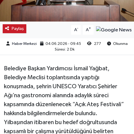
Kargı
Laçin
Paylaş
-
+
A
A
Mecitözü
Haber Merkezi
04.06.2026 - 09:45
277
Okunma
Süresi: 2 Dk
Oğuzlar
Belediye Başkan Yardımcısı İsmail Yağbat,
Ortaköy
Belediye Meclisi toplantısında yaptığı
konuşmada, şehrin UNESCO Yaratıcı Şehirler
Osmancık
Ağı’na gastronomi alanında adaylık süreci
Sungurlu
kapsamında düzenlenecek “Açık Ateş Festivali”
hakkında bilgilendirmelerde bulundu.
Uğurludağ
Yılbaşından itibaren bu hedef doğrultusunda
kapsamlı bir çalışma yürütüldüğünü belirten
Sağlık