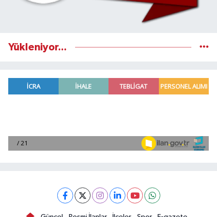
Yükleniyor...
Güncel
Resmi İlanlar
İlçeler
Spor
E-gazete