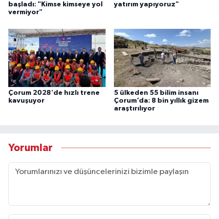
başladı: "Kimse kimseye yol
yatırım yapıyoruz"
vermiyor"
Çorum 2028'de hızlı trene
5 ülkeden 55 bilim insanı
kavuşuyor
Çorum’da: 8 bin yıllık gizem
araştırılıyor
Yorumlar