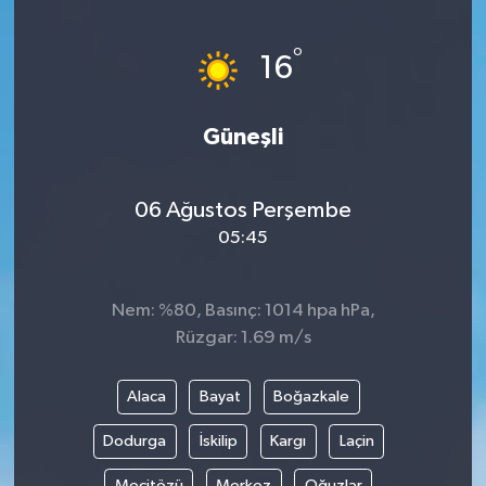
Kargı
°
16
Laçin
Güneşli
Mecitözü
Oğuzlar
06 Ağustos Perşembe
05:45
Ortaköy
Nem: %80, Basınç: 1014 hpa hPa,
Osmancık
Rüzgar: 1.69 m/s
Sungurlu
Alaca
Bayat
Boğazkale
Uğurludağ
Dodurga
İskilip
Kargı
Laçin
Sağlık
Mecitözü
Merkez
Oğuzlar