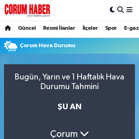
Güncel
Nöbetçi Eczaneler
Güncel
Resmi İlanlar
İlçeler
Spor
E-gaz
Spor
Hava Durumu
Çorum Hava Durumu
Resmi İlanlar
Çorum Namaz Vakitleri
Alaca
Trafik Durumu
Bugün, Yarın ve 1 Haftalık Hava
Durumu Tahmini
Bayat
Süper Lig Puan Durumu ve Fikstür
Boğazkale
Tüm Manşetler
ŞU AN
Dodurga
Son Dakika Haberleri
Çorum
İskilip
Haber Arşivi