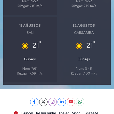
Nem: %52
Nem: %62
Rüzgar: 7.81 m/s
Rüzgar: 7.19 m/s
11 AĞUSTOS
12 AĞUSTOS
SALI
ÇARŞAMBA
°
°
21
21
Güneşli
Güneşli
Nem: %61
Nem: %48
Rüzgar: 7.69 m/s
Rüzgar: 7.00 m/s
Güncel
Resmi İlanlar
İlçeler
Spor
E-gazete