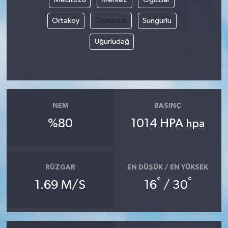
Ortaköy
Osmancık
Sungurlu
Uğurludağ
NEM
BASINÇ
%80
1014 HPA
hpa
RÜZGAR
EN DÜŞÜK / EN YÜKSEK
°
°
1.69 M/S
16
/ 30