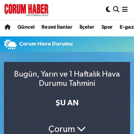
Güncel
Nöbetçi Eczaneler
Güncel
Resmi İlanlar
İlçeler
Spor
E-gaz
Spor
Hava Durumu
Çorum Hava Durumu
Resmi İlanlar
Çorum Namaz Vakitleri
Alaca
Trafik Durumu
Bugün, Yarın ve 1 Haftalık Hava
Durumu Tahmini
Bayat
Süper Lig Puan Durumu ve Fikstür
Boğazkale
Tüm Manşetler
ŞU AN
Dodurga
Son Dakika Haberleri
Çorum
İskilip
Haber Arşivi