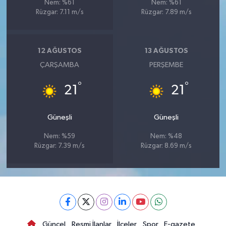
Nem: %61
Nem: %61
Rüzgar: 7.11 m/s
Rüzgar: 7.89 m/s
12 AĞUSTOS
13 AĞUSTOS
ÇARŞAMBA
PERŞEMBE
°
°
21
21
Güneşli
Güneşli
Nem: %59
Nem: %48
Rüzgar: 7.39 m/s
Rüzgar: 8.69 m/s
Güncel
Resmi İlanlar
İlçeler
Spor
E-gazete