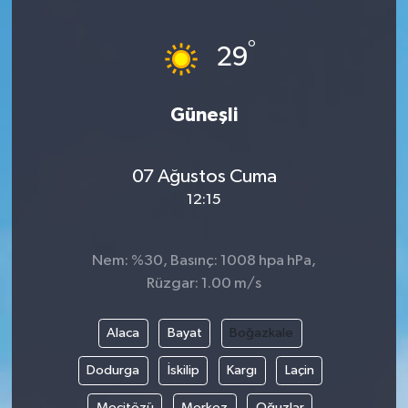
Kargı
°
29
Laçin
Güneşli
Mecitözü
Oğuzlar
07 Ağustos Cuma
12:15
Ortaköy
Nem: %30, Basınç: 1008 hpa hPa,
Osmancık
Rüzgar: 1.00 m/s
Sungurlu
Alaca
Bayat
Boğazkale
Uğurludağ
Dodurga
İskilip
Kargı
Laçin
Sağlık
Mecitözü
Merkez
Oğuzlar