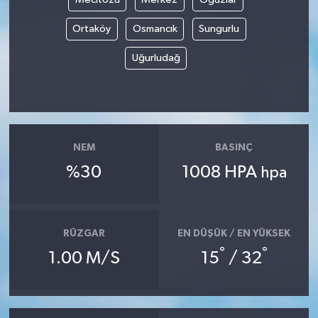
Ortaköy
Osmancık
Sungurlu
Uğurludağ
NEM
BASINÇ
%30
1008 HPA
hpa
RÜZGAR
EN DÜŞÜK / EN YÜKSEK
°
°
1.00 M/S
15
/ 32