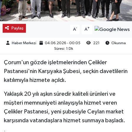
Kargı
Laçin
Paylaş
-
+
A
A
Mecitözü
Haber Merkezi
04.06.2026 - 00:05
221
Okunma
Süresi: 1 Dk
Oğuzlar
Çorum'un gözde işletmelerinden Çelikler
Ortaköy
Pastanesi'nin Karşıyaka Şubesi, seçkin davetlilerin
katılımıyla hizmete açıldı.
Osmancık
Yaklaşık 20 yılı aşkın süredir kaliteli ürünleri ve
Sungurlu
müşteri memnuniyeti anlayışıyla hizmet veren
Çelikler Pastanesi, yeni şubesiyle Ceylan market
Uğurludağ
karşısında vatandaşlara hizmet sunmaya başladı.
Sağlık