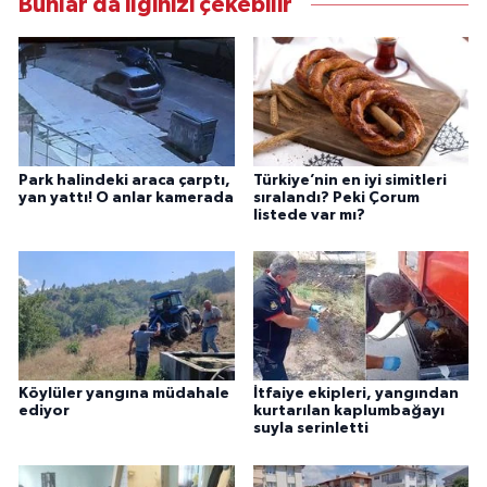
Bunlar da ilginizi çekebilir
Park halindeki araca çarptı,
Türkiye’nin en iyi simitleri
yan yattı! O anlar kamerada
sıralandı? Peki Çorum
listede var mı?
Köylüler yangına müdahale
İtfaiye ekipleri, yangından
ediyor
kurtarılan kaplumbağayı
suyla serinletti