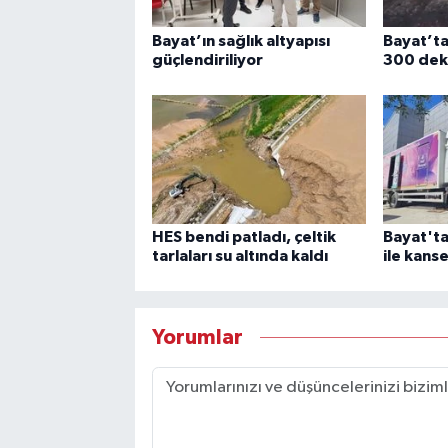
Bayat’ın sağlık altyapısı
Bayat’ta
güçlendiriliyor
300 deka
HES bendi patladı, çeltik
Bayat'ta
tarlaları su altında kaldı
ile kans
Yorumlar