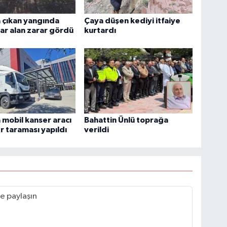
 çıkan yangında
Çaya düşen kediyi itfaiye
r alan zarar gördü
kurtardı
 mobil kanser aracı
Bahattin Ünlü toprağa
er taraması yapıldı
verildi