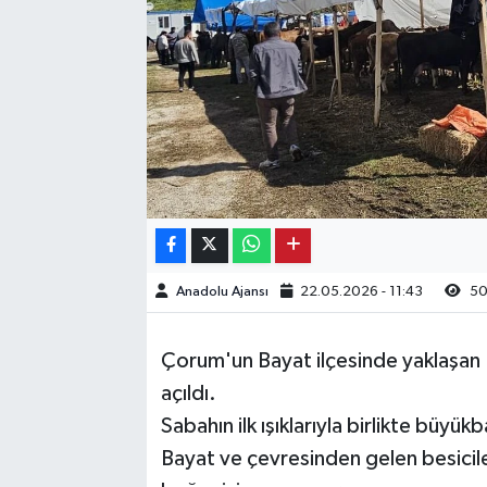
Kargı
Laçin
Mecitözü
Oğuzlar
Ortaköy
Anadolu Ajansı
22.05.2026 - 11:43
5
Osmancık
Çorum'un Bayat ilçesinde yaklaşan 
Sungurlu
açıldı.
Sabahın ilk ışıklarıyla birlikte büy
Uğurludağ
Bayat ve çevresinden gelen besiciler, 
Sağlık