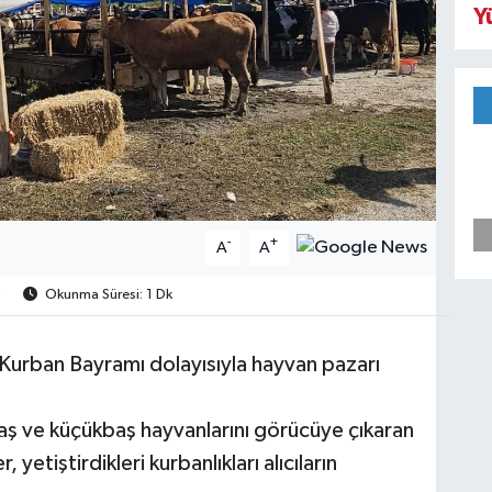
Y
-
+
A
A
0
Okunma Süresi: 1 Dk
Kurban Bayramı dolayısıyla hayvan pazarı
ükbaş ve küçükbaş hayvanlarını görücüye çıkaran
yetiştirdikleri kurbanlıkları alıcıların