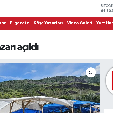
BITCO
64.60
DOLA
47,59
EURO
por
E-gazete
Köşe Yazarları
Video Galeri
Yurt Hab
55,07
STERLİ
64,24
GRAM 
arı açıldı
6513.9
BİST10
13.768