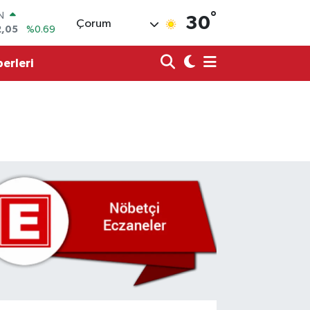
IN
°
2,05
%0.69
30
Çorum
R
86
%0.06
erleri
00
%0.1
N
38
%0.21
ALTIN
4
%0.32
0
%48