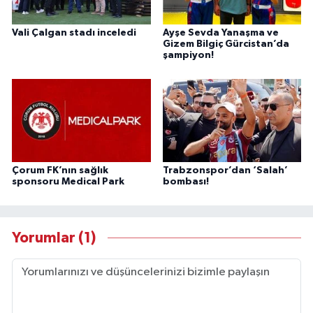
Vali Çalgan stadı inceledi
Ayşe Sevda Yanaşma ve
Gizem Bilgiç Gürcistan’da
şampiyon!
Çorum FK’nın sağlık
Trabzonspor’dan ‘Salah’
sponsoru Medical Park
bombası!
Yorumlar (1)