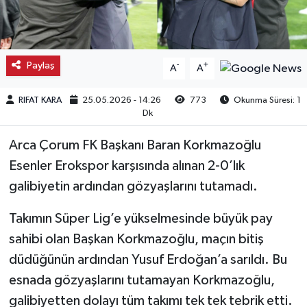
Kargı
Laçin
Paylaş
-
+
A
A
Mecitözü
RIFAT KARA
25.05.2026 - 14:26
773
Okunma Süresi: 1
Dk
Oğuzlar
Arca Çorum FK Başkanı Baran Korkmazoğlu
Ortaköy
Esenler Erokspor karşısında alınan 2-0’lık
galibiyetin ardından gözyaşlarını tutamadı.
Osmancık
Takımın Süper Lig’e yükselmesinde büyük pay
Sungurlu
sahibi olan Başkan Korkmazoğlu, maçın bitiş
düdüğünün ardından Yusuf Erdoğan’a sarıldı. Bu
Uğurludağ
esnada gözyaşlarını tutamayan Korkmazoğlu,
galibiyetten dolayı tüm takımı tek tek tebrik etti.
Sağlık