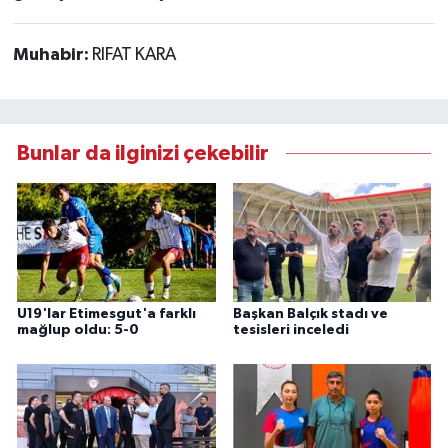
Muhabir:
RIFAT KARA
Bunlar da ilginizi çekebilir
U19'lar Etimesgut'a farklı
Başkan Balçık stadı ve
mağlup oldu: 5-0
tesisleri inceledi