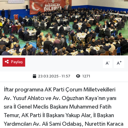
Kargı
Laçin
Mecitözü
Oğuzlar
Paylaş
-
+
A
A
Ortaköy
23.03.2025 - 11:57
1271
Osmancık
İftar programına AK Parti Çorum Milletvekilleri
Sungurlu
Av. Yusuf Ahlatcı ve Av. Oğuzhan Kaya’nın yanı
sıra İl Genel Meclis Başkanı Muhammed Fatih
Uğurludağ
Temur, AK Parti İl Başkanı Yakup Alar, İl Başkan
Yardımcıları Av. Ali Sami Odabaş, Nurettin Karaca
Sağlık