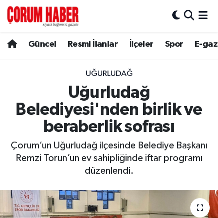
Güncel
Nöbetçi Eczaneler
Güncel
Resmi İlanlar
İlçeler
Spor
E-gaz
Spor
Hava Durumu
UĞURLUDAĞ
Resmi İlanlar
Çorum Namaz Vakitleri
Uğurludağ
Belediyesi'nden birlik ve
Alaca
Trafik Durumu
beraberlik sofrası
Bayat
Süper Lig Puan Durumu ve Fikstür
Çorum’un Uğurludağ ilçesinde Belediye Başkanı
Remzi Torun’un ev sahipliğinde iftar programı
Boğazkale
Tüm Manşetler
düzenlendi.
Dodurga
Son Dakika Haberleri
İskilip
Haber Arşivi