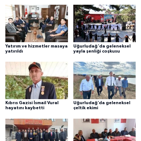
Yatırım ve hizmetler masaya
Uğurludağ'da geleneksel
yatırıldı
yayla şenliği coşkusu
Kıbrıs Gazisi İsmail Vural
Uğurludağ’da geleneksel
hayatını kaybetti
çeltik ekimi