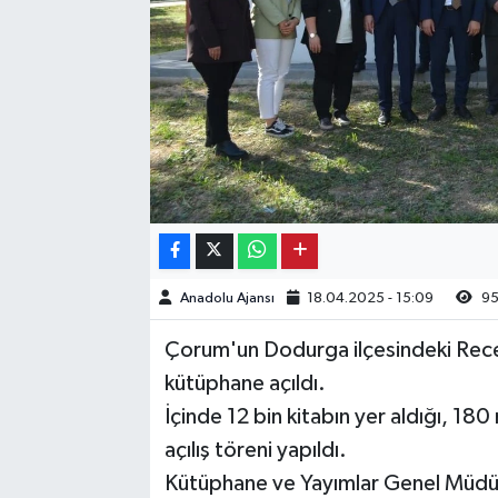
Kargı
Laçin
Mecitözü
Oğuzlar
Ortaköy
Anadolu Ajansı
18.04.2025 - 15:09
9
Osmancık
Çorum'un Dodurga ilçesindeki Rece
Sungurlu
kütüphane açıldı.
İçinde 12 bin kitabın yer aldığı, 18
Uğurludağ
açılış töreni yapıldı.
Kütüphane ve Yayımlar Genel Müdürü
Sağlık