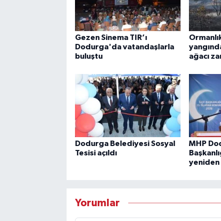
Gezen Sinema TIR’ı
Ormanlık
Dodurga'da vatandaşlarla
yangında
buluştu
ağacı za
Dodurga Belediyesi Sosyal
MHP Dod
Tesisi açıldı
Başkanlı
yeniden 
Yorumlar