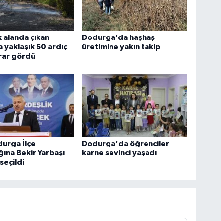
 alanda çıkan
Dodurga’da haşhaş
 yaklaşık 60 ardıç
üretimine yakın takip
rar gördü
urga İlçe
Dodurga'da öğrenciler
ğına Bekir Yarbaşı
karne sevinci yaşadı
seçildi