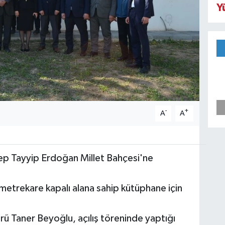
Y
-
+
A
A
5
p Tayyip Erdoğan Millet Bahçesi'ne
0 metrekare kapalı alana sahip kütüphane için
 Taner Beyoğlu, açılış töreninde yaptığı