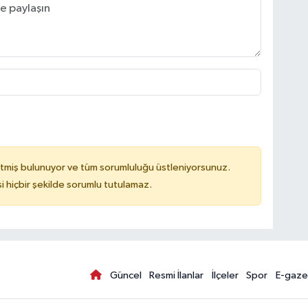
tmiş bulunuyor ve tüm sorumluluğu üstleniyorsunuz.
hiçbir şekilde sorumlu tutulamaz.
Güncel
Resmi İlanlar
İlçeler
Spor
E-gaze