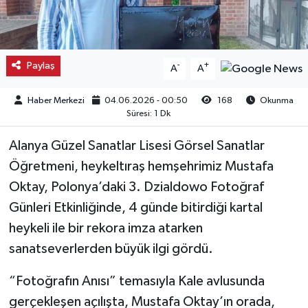
Kargı
Laçin
Paylaş
-
+
A
A
Mecitözü
Haber Merkezi
04.06.2026 - 00:50
168
Okunma
Süresi: 1 Dk
Oğuzlar
Alanya Güzel Sanatlar Lisesi Görsel Sanatlar
Ortaköy
Öğretmeni, heykeltıraş hemşehrimiz Mustafa
Oktay, Polonya’daki 3. Dzialdowo Fotoğraf
Osmancık
Günleri Etkinliğinde, 4 günde bitirdiği kartal
heykeli ile bir rekora imza atarken
Sungurlu
sanatseverlerden büyük ilgi gördü.
Uğurludağ
“Fotoğrafın Anısı” temasıyla Kale avlusunda
gerçekleşen açılışta, Mustafa Oktay’ın orada,
Sağlık