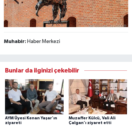
Muhabir:
Haber Merkezi
Bunlar da ilginizi çekebilir
AYM Üyesi Kenan Yaşar’ın
Muzaffer Külcü, Vali Ali
ziyareti
Çalgan’ı ziyaret etti