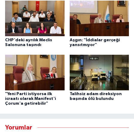
CHP'deki ayrılık Meclis
Aşgın: "İddialar gerçeği
Salonuna taşındı
yansıtmıyor"
"Yeni Parti istiyorsa ilk
Talihsiz adam direksiyon
icraatı olarak Manifest'i
başında ölü bulundu
Çorum'a getirebilir"
Yorumlar